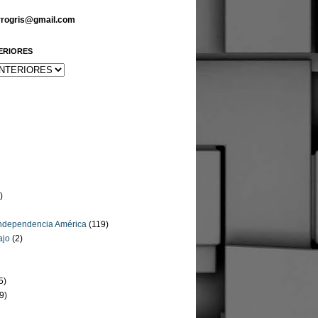
arrogris@gmail.com
ERIORES
)
Independencia América
(119)
ajo
(2)
5)
9)