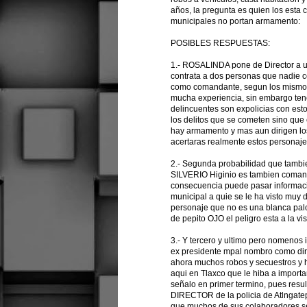
años, la pregunta es quien los esta
municipales no portan armamento:
POSIBLES RESPUESTAS:
1.- ROSALINDA pone de Director a un
contrata a dos personas que nadie c
como comandante, segun los mismos 
mucha experiencia, sin embargo tene
delincuentes son expolicias con est
los delitos que se cometen sino que
hay armamento y mas aun dirigen los
acertaras realmente estos personaj
2.- Segunda probabilidad que tambie
SILVERIO Higinio es tambien comanda
consecuencia puede pasar informacion
municipal a quie se le ha visto muy d
personaje que no es una blanca palo
de pepito OJO el peligro esta a la vis
3.- Y tercero y ultimo pero nome
ex presidente mpal nombro como dir
ahora muchos robos y secuestros y h
aqui en Tlaxco que le hiba a importa
señalo en primer termino, pues res
DIRECTOR de la policia de Atlngatep
que muchos de sus colaboradores se 