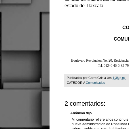
estado de Tlaxcala.
CO
COMUN
Boulevard Revolución No. 20, Residencial
Tel. 01246 46-6-35-79
Publicadas por
Carro Gris
a la/s
1:38 p.m.
CATEGORÍA
Comunicados
2 comentarios:
Anónimo dijo...
Mi comentario refiere a los continuis
nueva administracion de Rosalinda M
robos a vehiculos, casa habitacion y