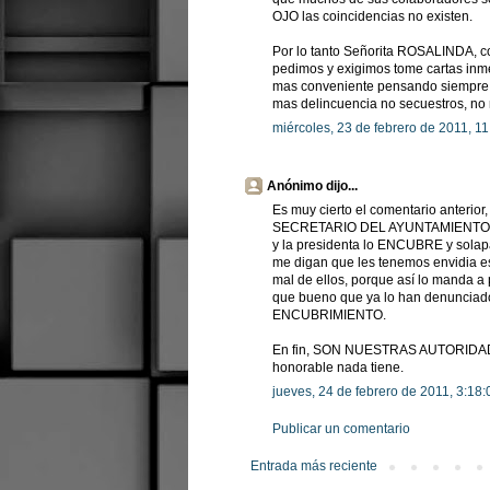
OJO las coincidencias no existen.
Por lo tanto Señorita ROSALINDA, c
pedimos y exigimos tome cartas inm
mas conveniente pensando siempre e
mas delincuencia no secuestros, no
miércoles, 23 de febrero de 2011, 1
Anónimo dijo...
Es muy cierto el comentario anterior
SECRETARIO DEL AYUNTAMIENTO O
y la presidenta lo ENCUBRE y solap
me digan que les tenemos envidi
mal de ellos, porque así lo manda a
que bueno que ya lo han denunciado
ENCUBRIMIENTO.
En fin, SON NUESTRAS AUTORID
honorable nada tiene.
jueves, 24 de febrero de 2011, 3:18
Publicar un comentario
Entrada más reciente