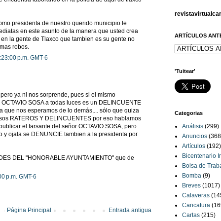
revistavirtualc
omo presidenta de nuestro querido municipio le
ediatas en este asunto de la manera que usted crea
ARTÍCULOS ANT
n la gente de Tlaxco que tambien es su gente no
 mas robos.
1:23:00 p.m. GMT-6
'Tuitear'
, pero ya ni nos sorprende, pues si el mismo
CTAVIO SOSA a todas luces es un DELINCUENTE
a que nos esperamos de lo demás,... sólo que quiza
Categorias
a esos RATEROS Y DELINCUENTES por eso hablamos
 publicar el farsante del señor OCTAVIO SOSA, pero
Análisis
(299)
 y ojala se DENUNCIE tambien a la presidenta por
Anuncios
(368
Artículos
(192)
Bicentenario 
ADES DEL "HONORABLE AYUNTAMIENTO" que de
Bolsa de Trab
Bomba
(9)
:00 p.m. GMT-6
Breves
(1017)
Calaveras
(14
Caricatura
(16
Página Principal
Entrada antigua
Cartas
(215)