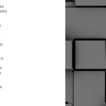
41)
(321)
)
)
)
2)
17)
7)
)
9)