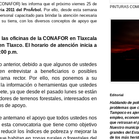
CONAFOR) les informa que el próximo viernes 25 de
PINTURAS COM
ria
2011 del ProÁrbol.
Por ello, desde esta semana
personal capacitado para brindar la atención necesaria
a su tierra, con los diversos conceptos de apoyo que
n las oficinas de la CONAFOR en Tlaxcala
n Tlaxco. El horario de atención inicia a
:00 p.m.
 anterior, debido a que algunos de ustedes
n entrevistar a beneficiarios o posibles
grama rector. Por ello, nos ponemos a su
es la información o herramientas que ustedes
pete, ya que desde el pasado lunes se están
Editorial
ores de terrenos forestales, interesados en
Hablando de polí
os de apoyo.
problemas que c
Tampoco es ajen
 de antemano el apoyo que todos ustedes nos
empleo, economía
que retrasan el 
 esta convocatoria que tiene como objetivo
Nuestro municipi
l, reducir los índices de pobreza y mejorar la
grandes del Est
de los más herid
que habitan en zonas rurales o forestales del