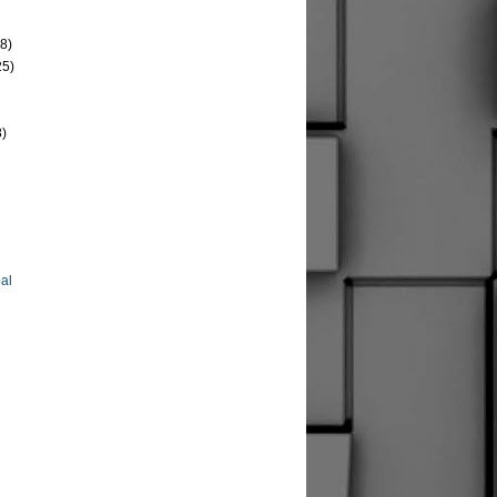
8)
25)
8)
al