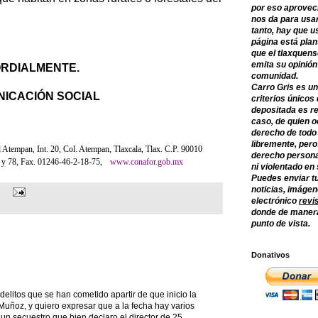
por eso aprovec
nos da para usar
tanto, hay que u
página está plan
que el tlaxquens
emita su opinión
RDIALMENTE.
comunidad.
Carro Gris es un
ICACIÓN SOCIAL
criterios únicos 
depositada es re
caso, de quien o
derecho de todo
libremente, per
 Atempan, Int. 20, Col. Atempan, Tlaxcala, Tlax. C.P. 90010
derecho persona
 y 78, Fax. 01246-46-2-18-75,
www.conafor.gob.mx
ni violentado en
Puedes enviar tu
noticias, imágene
electrónico
revi
donde de manera
punto de vista.
Donativos
 delitos que se han cometido apartir de que inicio la
uñoz, y quiero expresar que a la fecha hay varios
 un secuestro que bien declaro el director de 25