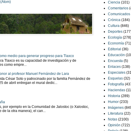
 (Atom)
Ciencia
(101)
Comentarios
(
Comunicados
Crónica
(184)
Cultura
(846)
Deportes
(177
Ecología
(278
Economía
(71
Editorial
(36)
Educación
(10
 como medio para generar progreso para Tlaxco
ra Tlaxco es su capacidad de investigación y de
Encuesta
(5)
tes como empre...
Enlaces
(138)
Especiales
(3
onor al profesor Manuel Fernández de Lara
Esquelas
(32)
sta César Soto y patrocinado por la familia Fernández de
 25 de abril entregan el mural dedic...
Fotografía
(43
Haciendas
(11
Historia
(289)
Humor
(233)
aña
as, por ejemplo en la Comunidad de Jalostoc (o Xalostoc,
Imágenes
(84
 de la otra manera), el can...
Literatura
(22)
Notas
(2100)
Opinión
(722)