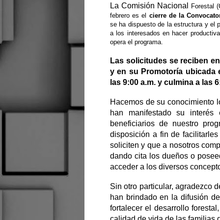
La Comisión Nacional
Forestal (
febrero es el
cierre de
la Convocato
se ha dispuesto de la estructura y el 
a los interesados en hacer productiv
opera el programa.
Las solicitudes se reciben e
y en su Promotoría ubicada e
las 9:00 a.m. y culmina a las 6
Hacemos de su conocimiento lo
han manifestado su interés e
beneficiarios de nuestro pro
disposición a fin de facilitarl
soliciten y que a nosotros com
dando cita los dueños o poseed
acceder a los diversos concept
Sin otro particular, agradezco
han brindado en la difusión de
fortalecer el desarrollo foresta
calidad de vida de las familias 