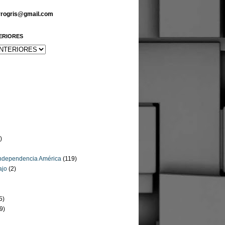
arrogris@gmail.com
ERIORES
)
Independencia América
(119)
ajo
(2)
5)
9)