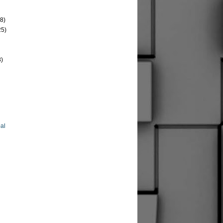
8)
25)
8)
al