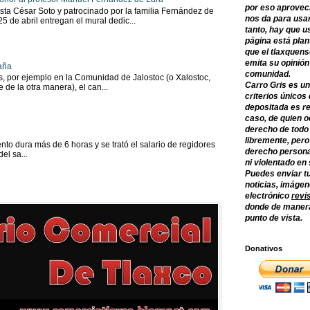
por eso aprovec
sta César Soto y patrocinado por la familia Fernández de
nos da para usar
 25 de abril entregan el mural dedic...
tanto, hay que u
página está plan
que el tlaxquens
emita su opinión
aña
comunidad.
as, por ejemplo en la Comunidad de Jalostoc (o Xalostoc,
Carro Gris es un
 de la otra manera), el can...
criterios únicos 
depositada es re
caso, de quien o
derecho de todo
libremente, per
to dura más de 6 horas y se trató el salario de regidores
derecho persona
el sa...
ni violentado en
Puedes enviar tu
noticias, imágene
electrónico
revi
donde de manera
punto de vista.
Donativos