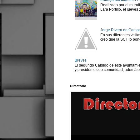
Realizado por el murali
Lara Portillo, el jueves
Jorge Rivera en Camp
En sus diferentes visit
creo que la SCT lo pone
Breves
El segundo Cabildo de este ayuntamien
y presidentes de comunidad, además d
Directorio