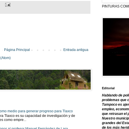
PINTURAS COM
Página Principal
Entrada antigua
 (Atom)
Editorial
Hablando de polí
problemas que c
Tampoco es ajen
empleo, economía
 como medio para generar progreso para Tlaxco
que retrasan el 
ra Tlaxco es su capacidad de investigación y de
Nuestro municipi
tes como empre...
grandes del Est
de los más herid
onor al profesor Manuel Fernández de Lara