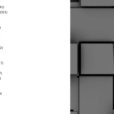
41)
(321)
)
)
)
2)
17)
7)
)
9)