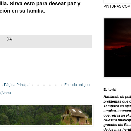
lia. Sirva esto para desear paz y
PINTURAS COM
ción en su familia.
Página Principal
Entrada antigua
Editorial
 (Atom)
Hablando de polí
problemas que c
Tampoco es ajen
empleo, economía
que retrasan el 
Nuestro municipi
grandes del Est
de los más herid