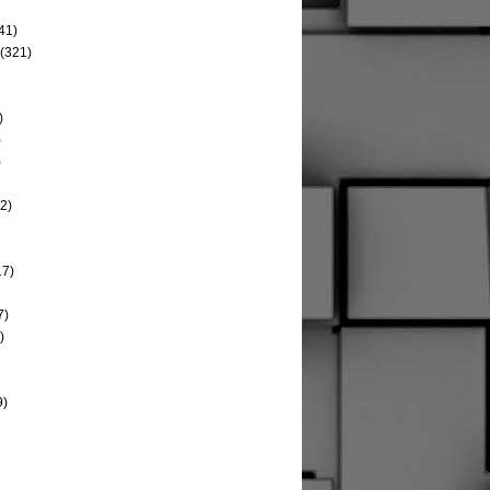
41)
(321)
)
)
)
2)
17)
7)
)
9)