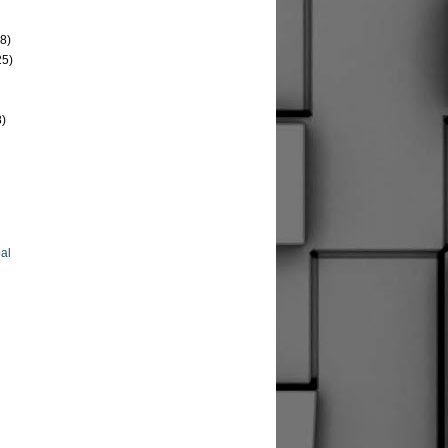
8)
25)
8)
al