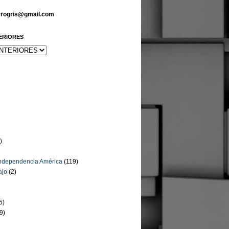
arrogris@gmail.com
ERIORES
)
Independencia América
(119)
ajo
(2)
5)
9)