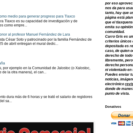
por eso aprovec
nos da para usar
tanto, hay que u
 como medio para generar progreso para Tlaxco
página está plan
ra Tlaxco es su capacidad de investigación y de
que el tlaxquens
tes como empre...
emita su opinión
comunidad.
onor al profesor Manuel Fernández de Lara
Carro Gris es un
sta César Soto y patrocinado por la familia Fernández de
criterios únicos 
 25 de abril entregan el mural dedic...
depositada es re
caso, de quien o
derecho de todo
libremente, per
aña
derecho persona
as, por ejemplo en la Comunidad de Jalostoc (o Xalostoc,
ni violentado en
 de la otra manera), el can...
Puedes enviar tu
noticias, imágene
electrónico
revi
donde de manera
punto de vista.
to dura más de 6 horas y se trató el salario de regidores
el sa...
Donativos