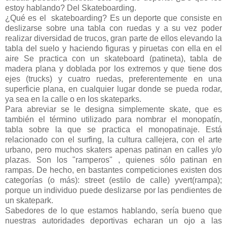
estoy hablando? Del Skateboarding.
¿Qué es el skateboarding? Es un deporte que consiste en
deslizarse sobre una tabla con ruedas y a su vez poder
realizar diversidad de trucos, gran parte de ellos elevando la
tabla del suelo y haciendo figuras y piruetas con ella en el
aire Se practica con un skateboard (patineta), tabla de
madera plana y doblada por los extremos y que tiene dos
ejes (trucks) y cuatro ruedas, preferentemente en una
superficie plana, en cualquier lugar donde se pueda rodar,
ya sea en la calle o en los skateparks.
Para abreviar se le designa simplemente skate, que es
también el término utilizado para nombrar el monopatín,
tabla sobre la que se practica el monopatinaje. Está
relacionado con el surfing, la cultura callejera, con el arte
urbano, pero muchos skaters apenas patinan en calles y/o
plazas. Son los "ramperos" , quienes sólo patinan en
rampas. De hecho, en bastantes competiciones existen dos
categorías (o más): street (estilo de calle) yvert(rampa);
porque un individuo puede deslizarse por las pendientes de
un skatepark.
Sabedores de lo que estamos hablando, sería bueno que
nuestras autoridades deportivas echaran un ojo a las