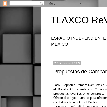
TLAXCO ReV
ESPACIO INDEPENDIENTE
MÉXICO
20 junio 2013
Propuestas de Campaña
Lady Stephania Romero Ramírez es la
el Distrito XIV, cuenta con 23 año
propuestas juveniles en el congreso.
Ofrece dos leyes, una es para ofrecer
es el derecho al Internet Público.
La primera será difícil porque no es