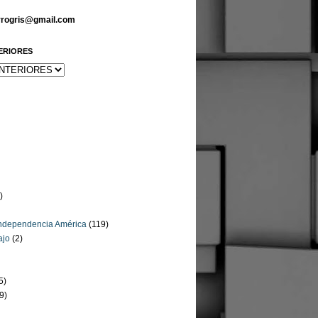
arrogris@gmail.com
ERIORES
)
Independencia América
(119)
ajo
(2)
5)
9)