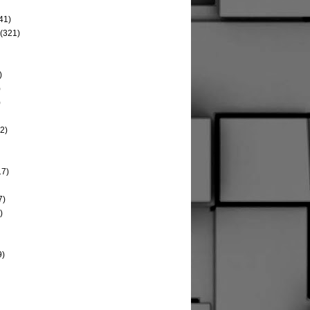
41)
(321)
)
)
)
2)
17)
7)
)
9)