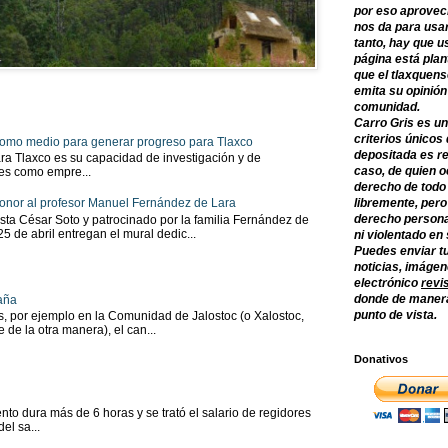
por eso aprovec
nos da para usar
tanto, hay que u
página está plan
que el tlaxquens
emita su opinión
comunidad.
Carro Gris es un
criterios únicos 
 como medio para generar progreso para Tlaxco
depositada es re
ra Tlaxco es su capacidad de investigación y de
caso, de quien o
tes como empre...
derecho de todo
libremente, per
onor al profesor Manuel Fernández de Lara
derecho persona
sta César Soto y patrocinado por la familia Fernández de
 25 de abril entregan el mural dedic...
ni violentado en
Puedes enviar tu
noticias, imágene
electrónico
revi
donde de manera
aña
punto de vista.
as, por ejemplo en la Comunidad de Jalostoc (o Xalostoc,
 de la otra manera), el can...
Donativos
to dura más de 6 horas y se trató el salario de regidores
el sa...