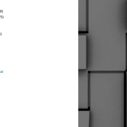
8)
25)
8)
al