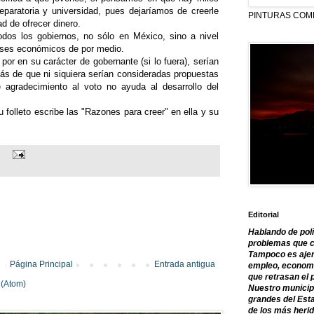
eparatoria y universidad, pues dejaríamos de creerle
PINTURAS COM
d de ofrecer dinero.
odos los gobiernos, no sólo en México, sino a nivel
eses económicos de por medio.
or en su carácter de gobernante (si lo fuera), serían
más de que ni siquiera serían consideradas propuestas
 agradecimiento al voto no ayuda al desarrollo del
u folleto escribe las "Razones para creer" en ella y su
Editorial
Hablando de polí
problemas que c
Tampoco es ajen
Página Principal
Entrada antigua
empleo, economía
que retrasan el 
 (Atom)
Nuestro municipi
grandes del Est
de los más herid