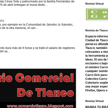
sta César Soto y patrocinado por la familia Fernández de
Revista Virtual
 25 de abril entregan el mural dedic...
aña
as, por ejemplo en la Comunidad de Jalostoc (o Xalostoc,
 de la otra manera), el can...
Revista de Tlaxco
Espacio informat
Ciudad de Tlaxco
portal es difundi
Tlaxco; también
to dura más de 6 horas y se trató el salario de regidores
el sa...
relevantes a nive
la herramienta 
ideas. El uso de
exclusivo o bajo 
el nombre Carro 
cualquier nombre
Carro Gris para 
Colectivo Carro 
Coloriuris segú
una mejor experi
Firefox, Opera 
Revista Virtual
MANDA TU IDEA