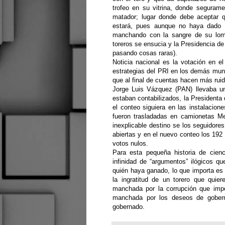
trofeo en su vitrina, donde seguram
matador; lugar donde debe aceptar q
estará, pues aunque no haya dado 
manchando con la sangre de su lom
toreros se ensucia y la Presidencia d
pasando cosas raras).
Noticia nacional es la votación en el
estrategias del PRI en los demás munic
que al final de cuentas hacen más ruido
Jorge Luis Vázquez (PAN) llevaba un
estaban contabilizados, la Presidenta
el conteo siguiera en las instalacion
fueron trasladadas en camionetas Me
inexplicable destino se los seguidore
abiertas y en el nuevo conteo los 192
votos nulos.
Para esta pequeña historia de cienc
infinidad de “argumentos” ilógicos qu
quién haya ganado, lo que importa es
la ingratitud de un torero que quie
manchada por la corrupción que imp
manchada por los deseos de gobern
gobernado.