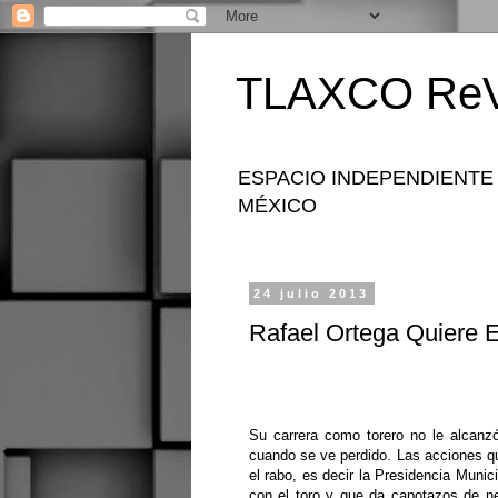
TLAXCO ReV
ESPACIO INDEPENDIENTE
MÉXICO
24 julio 2013
Rafael Ortega Quiere E
Su carrera como torero no le alcanz
cuando se ve perdido. Las acciones qu
el rabo, es decir la Presidencia Munic
con el toro y que da capotazos de ne