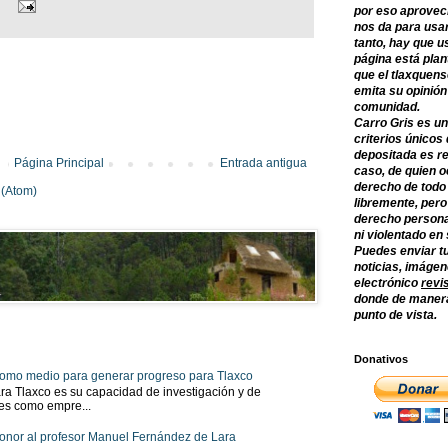
por eso aprovec
nos da para usar
tanto, hay que u
página está plan
que el tlaxquens
emita su opinión
comunidad.
Carro Gris es un
criterios únicos 
depositada es re
Página Principal
Entrada antigua
caso, de quien o
derecho de todo
 (Atom)
libremente, per
derecho persona
ni violentado en
Puedes enviar tu
noticias, imágene
electrónico
revi
donde de manera
punto de vista.
Donativos
 como medio para generar progreso para Tlaxco
ra Tlaxco es su capacidad de investigación y de
tes como empre...
onor al profesor Manuel Fernández de Lara