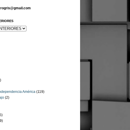
arrogris@gmail.com
ERIORES
)
Independencia América
(119)
ajo
(2)
5)
9)