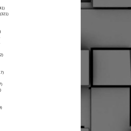
41)
(321)
)
)
)
2)
17)
7)
)
9)