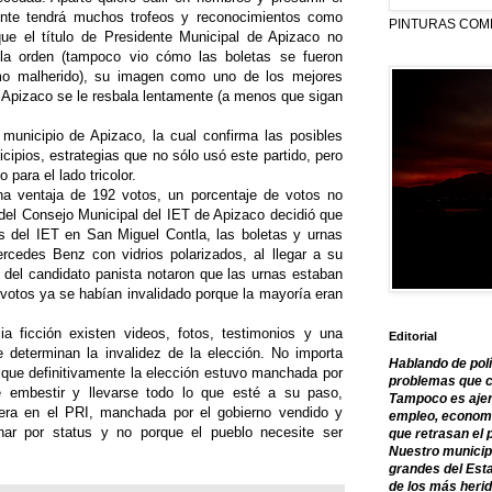
ente tendrá muchos trofeos y reconocimientos como
PINTURAS COM
ue el título de Presidente Municipal de Apizaco no
la orden (tampoco vio cómo las boletas se fueron
o malherido), su imagen como uno de los mejores
e Apizaco se le resbala lentamente (a menos que sigan
 municipio de Apizaco, la cual confirma las posibles
ipios, estrategias que no sólo usó este partido, pero
 para el lado tricolor.
a ventaja de 192 votos, un porcentaje de votos no
 del Consejo Municipal del IET de Apizaco decidió que
es del IET en San Miguel Contla, las boletas y urnas
rcedes Benz con vidrios polarizados, al llegar a su
s del candidato panista notaron que las urnas estaban
 votos ya se habían invalidado porque la mayoría eran
ia ficción existen videos, fotos, testimonios y una
Editorial
e determinan la invalidez de la elección. No importa
Hablando de polí
 que definitivamente la elección estuvo manchada por
problemas que c
re embestir y llevarse todo lo que esté a su paso,
Tampoco es ajen
era en el PRI, manchada por el gobierno vendido y
empleo, economía
ar por status y no porque el pueblo necesite ser
que retrasan el 
Nuestro municipi
grandes del Est
de los más herid