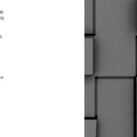
8)
25)
8)
al