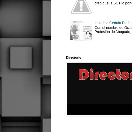
creo que la SCT lo pone
Increíble Cédula Profes
Con el nombre de Octav
Profesión de Abogado, No
Directorio