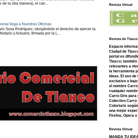
 de la otra manera), el can...
Revista Virtual
ional llega a Nuestras Oficinas
io Sosa Rodríguez, otorgándole el derecho de ejercer la
tario y Actuario, firmada por la L...
Revista de Tlaxco
Espacio informat
Ciudad de Tlaxco
portal es difundi
Tlaxco; también
relevantes a nive
la herramienta 
ideas. El uso de
exclusivo o bajo 
el nombre Carro 
cualquier nombre
Carro Gris para 
Colectivo Carro 
Coloriuris segú
una mejor experi
Firefox, Opera 
Revista Virtual
MANDA TU IDEA