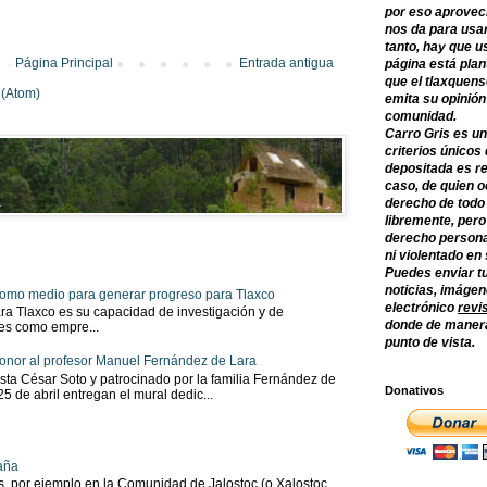
por eso aprovec
nos da para usar
tanto, hay que u
Página Principal
Entrada antigua
página está plan
que el tlaxquens
 (Atom)
emita su opinión
comunidad.
Carro Gris es un
criterios únicos 
depositada es re
caso, de quien o
derecho de todo
libremente, per
derecho persona
ni violentado en
Puedes enviar tu
noticias, imágene
 como medio para generar progreso para Tlaxco
electrónico
revi
ra Tlaxco es su capacidad de investigación y de
donde de manera
tes como empre...
punto de vista.
onor al profesor Manuel Fernández de Lara
sta César Soto y patrocinado por la familia Fernández de
Donativos
 25 de abril entregan el mural dedic...
aña
as, por ejemplo en la Comunidad de Jalostoc (o Xalostoc,