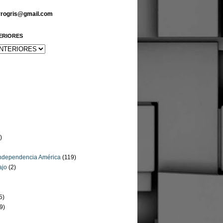
arrogris@gmail.com
ERIORES
)
Independencia América
(119)
ajo
(2)
5)
9)