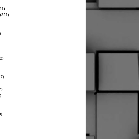
41)
(321)
)
)
)
2)
17)
7)
)
9)