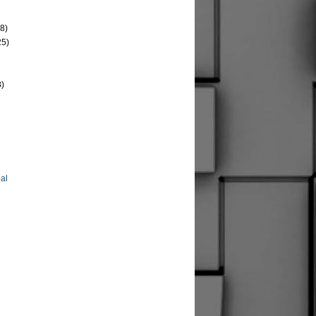
8)
25)
8)
al