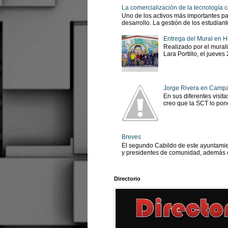
La comercialización de la tecnología
Uno de los activos más importantes pa
desarrollo. La gestión de los estudian
Entrega del Mural en H
Realizado por el murali
Lara Portillo, el jueves
Jorge Rivera en Camp
En sus diferentes visit
creo que la SCT lo pone
Breves
El segundo Cabildo de este ayuntamien
y presidentes de comunidad, además d
Directorio