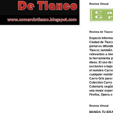
Revista Virtual
Revista de Tlaxco
Espacio informat
Ciudad de Tlaxco
portal es difundi
Tlaxco; también
relevantes a nive
la herramienta 
ideas. El uso de
exclusivo o bajo 
el nombre Carro 
cualquier nombre
Carro Gris para 
Colectivo Carro 
Coloriuris segú
una mejor experi
Firefox, Opera 
Revista Virtual
MANDA TU IDEA