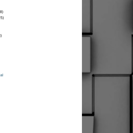
8)
25)
8)
al