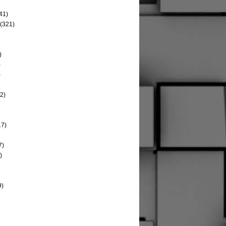
41)
(321)
)
)
)
2)
17)
7)
)
9)