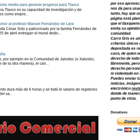
por eso aprovec
 como medio para generar progreso para Tlaxco
nos da para usar
ra Tlaxco es su capacidad de investigación y de
tanto, hay que u
tes como empre...
página está plan
que el tlaxquens
onor al profesor Manuel Fernández de Lara
emita su opinión
sta César Soto y patrocinado por la familia Fernández de
 25 de abril entregan el mural dedic...
comunidad.
Carro Gris es un
criterios únicos 
depositada es re
caso, de quien o
aña
derecho de todo
as, por ejemplo en la Comunidad de Jalostoc (o Xalostoc,
 de la otra manera), el can...
libremente, per
derecho persona
ni violentado en
Puedes enviar tu
noticias, imágene
electrónico
revi
to dura más de 6 horas y se trató el salario de regidores
donde de manera
el sa...
punto de vista.
Donativos