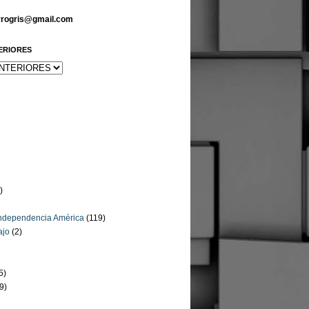
arrogris@gmail.com
ERIORES
)
Independencia América
(119)
ajo
(2)
5)
9)