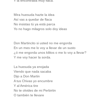
Y la encontraba muy flaca.
Mira huesuda hazte la idea
Así vas a quedar de flaca
No insistas tú ya está parca
Yo no hago milagros solo doy ideas
Don Martincito si usted no me engorda
En un mes me lo voy a llevar de un susto
¿ó me engorda unos kilitos o me lo voy a llevar?
Y me voy hacer la sorda.
La huesuda ya enojada
Viendo que nada sacaba
Dijo a Don Martin
A tus Chivas yo encumbre
Y al América tire
No te olvides de mi Perbirtin
O también te llevare