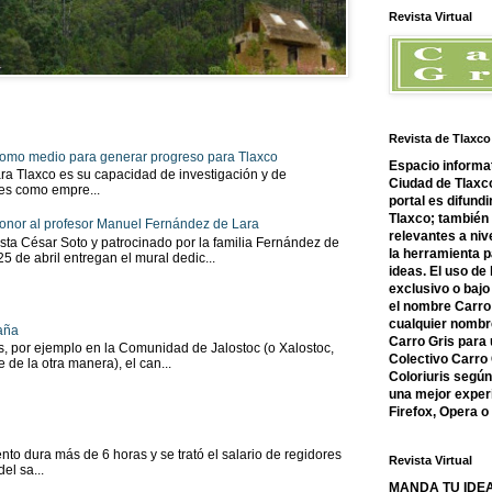
Revista Virtual
Revista de Tlaxco
 como medio para generar progreso para Tlaxco
Espacio informat
ra Tlaxco es su capacidad de investigación y de
Ciudad de Tlaxco
tes como empre...
portal es difundi
Tlaxco; también
onor al profesor Manuel Fernández de Lara
relevantes a nive
sta César Soto y patrocinado por la familia Fernández de
la herramienta 
 25 de abril entregan el mural dedic...
ideas. El uso de
exclusivo o bajo 
el nombre Carro 
cualquier nombre
aña
Carro Gris para 
as, por ejemplo en la Comunidad de Jalostoc (o Xalostoc,
Colectivo Carro 
 de la otra manera), el can...
Coloriuris segú
una mejor experi
Firefox, Opera 
to dura más de 6 horas y se trató el salario de regidores
Revista Virtual
el sa...
MANDA TU IDEA