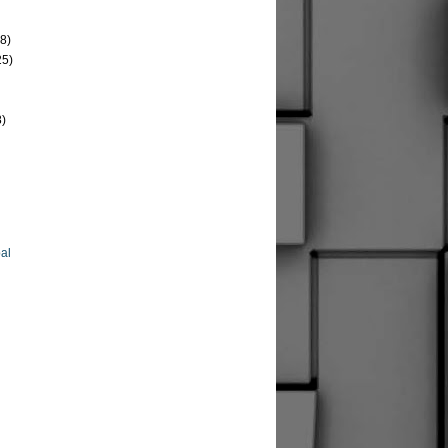
8)
25)
8)
al