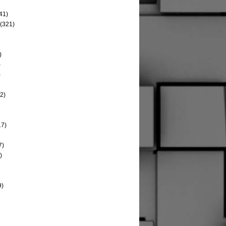
41)
(321)
)
)
)
2)
17)
7)
)
9)