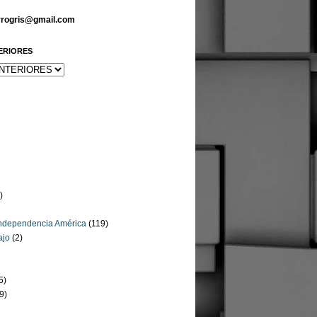
arrogris@gmail.com
ERIORES
)
Independencia América
(119)
ajo
(2)
5)
9)