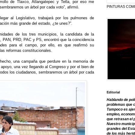
rrollo de Tlaxco, Atlangatepec y Tetla, por eso me
PINTURAS COM
sembraremos un árbol por cada voto”, afirmó.
egar al Legislativo, trabajará por los pulmones de
tación más grande del estado, ¿te unes?”.
idades de los tres municipios, la candidata de la
RI, PAN, PRD, PAC y PS, encontró que la coincidencia
ades para el campo, por ello, es que reafirmó su
las reformas constitucionales.
 hecho, una campaña que perdure en la memoria de
u apoyo, una vez llegando al Congreso y por el bien de
 todos los ciudadanos, sembraremos un árbol por cada
Editorial
Hablando de polí
problemas que c
Tampoco es ajen
empleo, economía
que retrasan el 
Nuestro municipi
grandes del Est
de los más herid