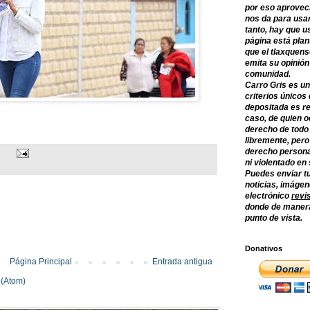
por eso aprovec
nos da para usar
tanto, hay que u
página está plan
que el tlaxquens
emita su opinión
comunidad.
Carro Gris es un
criterios únicos 
depositada es re
caso, de quien o
derecho de todo
libremente, per
derecho persona
ni violentado en
Puedes enviar tu
noticias, imágene
electrónico
revi
donde de manera
punto de vista.
Donativos
Página Principal
Entrada antigua
 (Atom)