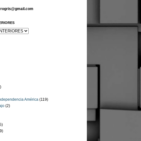
arrogris@gmail.com
ERIORES
)
Independencia América
(119)
ajo
(2)
5)
9)