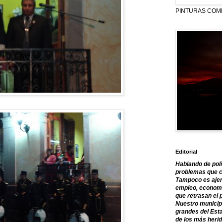
PINTURAS COM
Editorial
Hablando de polí
problemas que c
Tampoco es ajen
empleo, economía
que retrasan el 
Nuestro municipi
grandes del Est
de los más herid