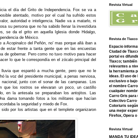
Revista Virtual
icia el día del Grito de Independencia. Fox se va a
osible atentado, motivo por el cual ha sufrido estos
lor, autoridad e inteligencia. Nadie va a matarlo, ni
osa su persona que no ha sabido llenar la investidura
 se da el grito en aquella Iglesia donde Hidalgo,
ependencia de México.
Revista de Tlaxco
e a Acopinalco del Peñón, no' mas porque allá iban a
Espacio informat
 de estar frente a tanta gente que en las encuestas
Ciudad de Tlaxco
ma de gobernar. Pero como no tuvo motivo para hacer
portal es difundi
er lo que le correspondía en el zócalo principal del
Tlaxco; también
relevantes a nive
te lluvia que espantó a mucha gente, pero que no le
la herramienta 
hó la voz del presidente municipal, a penas nerviosa,
ideas. El uso de
exclusivo o bajo 
nacional, junto con el sonar de las campanas. Los
el nombre Carro 
ron que los rostros se elevaran un poco, un castillo
cualquier nombre
do, en la antesala se preparaban los antojitos. Las
Carro Gris para 
 Una dama tomando fotos a los militares que hacían
Colectivo Carro 
recordaba la seguridad y miedo de Fox.
Coloriuris segú
 sido por los artistas que en el templete organizaron
una mejor experi
Firefox, Opera 
Revista Virtual
MANDA TU IDEA