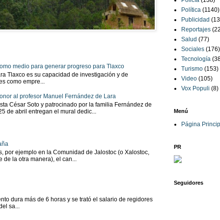
Policía
(138)
Política
(1140)
Publicidad
(13
Reportajes
(2
Salud
(77)
Sociales
(176)
Tecnología
(3
 como medio para generar progreso para Tlaxco
Turismo
(153)
ra Tlaxco es su capacidad de investigación y de
Video
(105)
tes como empre...
Vox Populi
(8)
onor al profesor Manuel Fernández de Lara
sta César Soto y patrocinado por la familia Fernández de
 25 de abril entregan el mural dedic...
Menú
Página Princip
aña
PR
as, por ejemplo en la Comunidad de Jalostoc (o Xalostoc,
 de la otra manera), el can...
Seguidores
to dura más de 6 horas y se trató el salario de regidores
el sa...