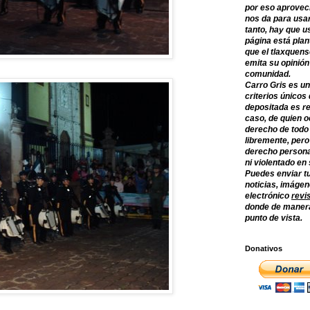
por eso aprovec
nos da para usar
tanto, hay que u
página está plan
que el tlaxquens
emita su opinión
comunidad.
Carro Gris es un
criterios únicos 
depositada es re
caso, de quien o
derecho de todo
libremente, per
derecho persona
ni violentado en
Puedes enviar tu
noticias, imágene
electrónico
revi
donde de manera
punto de vista.
Donativos