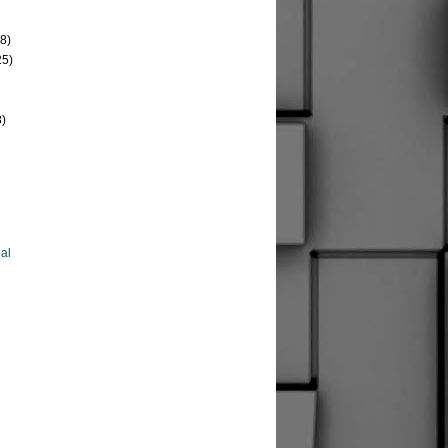
8)
25)
8)
al