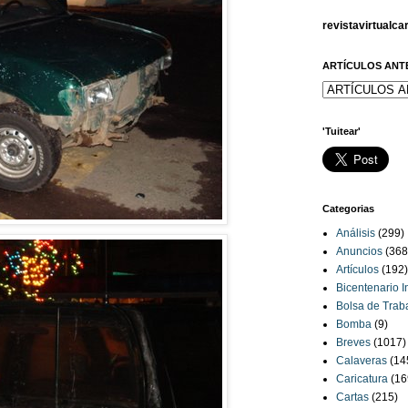
revistavirtualc
ARTÍCULOS ANT
'Tuitear'
Categorias
Análisis
(299)
Anuncios
(368
Artículos
(192)
Bicentenario 
Bolsa de Trab
Bomba
(9)
Breves
(1017)
Calaveras
(14
Caricatura
(16
Cartas
(215)