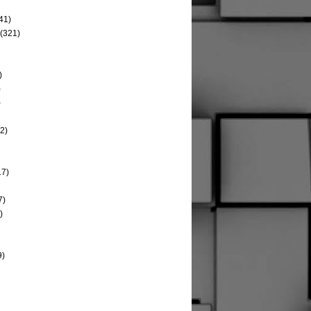
41)
(321)
)
)
)
2)
17)
7)
)
9)