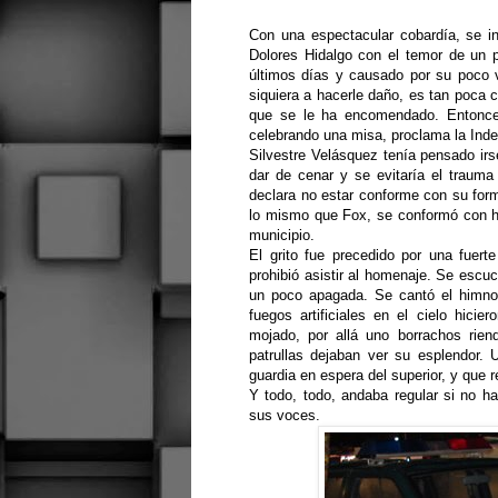
Con una espectacular cobardía, se in
Dolores Hidalgo con el temor de un p
últimos días y causado por su poco va
siquiera a hacerle daño, es tan poca c
que se le ha encomendado. Entonces,
celebrando una misa, proclama la Ind
Silvestre Velásquez tenía pensado irs
dar de cenar y se evitaría el trauma
declara no estar conforme con su for
lo mismo que Fox, se conformó con hac
municipio.
El grito fue precedido por una fuer
prohibió asistir al homenaje. Se escuc
un poco apagada. Se cantó el himno 
fuegos artificiales en el cielo hicie
mojado, por allá uno borrachos rien
patrullas dejaban ver su esplendor.
guardia en espera del superior, y que 
Y todo, todo, andaba regular si no ha
sus voces.