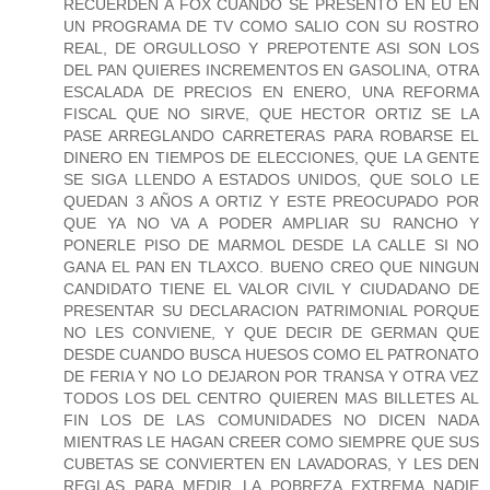
RECUERDEN A FOX CUANDO SE PRESENTO EN EU EN
UN PROGRAMA DE TV COMO SALIO CON SU ROSTRO
REAL, DE ORGULLOSO Y PREPOTENTE ASI SON LOS
DEL PAN QUIERES INCREMENTOS EN GASOLINA, OTRA
ESCALADA DE PRECIOS EN ENERO, UNA REFORMA
FISCAL QUE NO SIRVE, QUE HECTOR ORTIZ SE LA
PASE ARREGLANDO CARRETERAS PARA ROBARSE EL
DINERO EN TIEMPOS DE ELECCIONES, QUE LA GENTE
SE SIGA LLENDO A ESTADOS UNIDOS, QUE SOLO LE
QUEDAN 3 AÑOS A ORTIZ Y ESTE PREOCUPADO POR
QUE YA NO VA A PODER AMPLIAR SU RANCHO Y
PONERLE PISO DE MARMOL DESDE LA CALLE SI NO
GANA EL PAN EN TLAXCO. BUENO CREO QUE NINGUN
CANDIDATO TIENE EL VALOR CIVIL Y CIUDADANO DE
PRESENTAR SU DECLARACION PATRIMONIAL PORQUE
NO LES CONVIENE, Y QUE DECIR DE GERMAN QUE
DESDE CUANDO BUSCA HUESOS COMO EL PATRONATO
DE FERIA Y NO LO DEJARON POR TRANSA Y OTRA VEZ
TODOS LOS DEL CENTRO QUIEREN MAS BILLETES AL
FIN LOS DE LAS COMUNIDADES NO DICEN NADA
MIENTRAS LE HAGAN CREER COMO SIEMPRE QUE SUS
CUBETAS SE CONVIERTEN EN LAVADORAS, Y LES DEN
REGLAS PARA MEDIR LA POBREZA EXTREMA NADIE