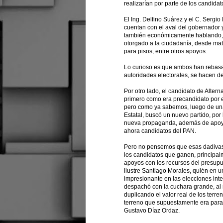
realizarían por parte de los candida
El Ing. Delfino Suárez y el C. Serg
cuentan con el aval del gobernador y
también económicamente hablando, 
otorgado a la ciudadanía, desde mate
para pisos, entre otros apoyos.
Lo curioso es que ambos han rebas
autoridades electorales, se hacen de 
Por otro lado, el candidato de Alter
primero como era precandidato por 
pero como ya sabemos, luego de una 
Estatal, buscó un nuevo partido, por
nueva propaganda, además de apoyar
ahora candidatos del PAN.
Pero no pensemos que esas dadivas 
los candidatos que ganen, principal
apoyos con los recursos del presupu
ilustre Santiago Morales, quién en
impresionante en las elecciones int
despachó con la cuchara grande, al r
duplicando el valor real de los ter
terreno que supuestamente era para 
Gustavo Díaz Ordaz.