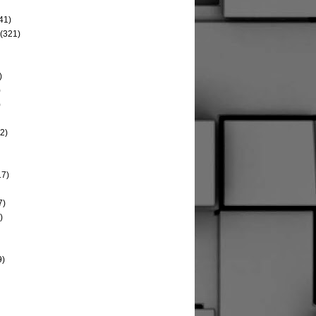
41)
(321)
)
)
)
2)
17)
7)
)
9)