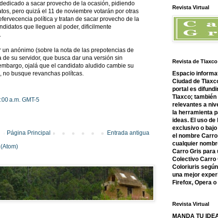
edicado a sacar provecho de la ocasión, pidiendo
Revista Virtual
tos, pero quizá el 11 de noviembre votarán por otras
efervecencia política y tratan de sacar provecho de la
didatos que lleguen al poder, dificilmente
.
r un anónimo (sobre la nota de las prepotencias de
a de su servidor, que busca dar una versión sin
Revista de Tlaxco
 embargo, ojalá que el candidato aludido cambie su
na, no busque revanchas polítcas.
Espacio informat
Ciudad de Tlaxco
portal es difundi
Tlaxco; también
7:00 a.m. GMT-5
relevantes a nive
la herramienta 
ideas. El uso de
exclusivo o bajo 
Página Principal
Entrada antigua
el nombre Carro 
cualquier nombre
 (Atom)
Carro Gris para 
Colectivo Carro 
Coloriuris segú
una mejor experi
Firefox, Opera 
Revista Virtual
MANDA TU IDEA