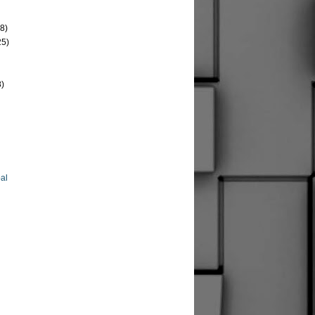
8)
25)
8)
al