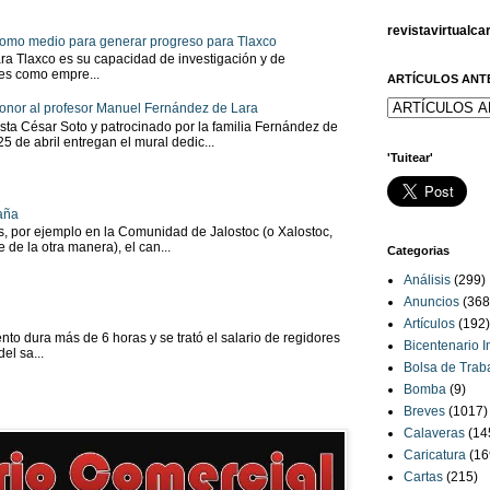
revistavirtualc
 como medio para generar progreso para Tlaxco
ra Tlaxco es su capacidad de investigación y de
tes como empre...
ARTÍCULOS ANT
onor al profesor Manuel Fernández de Lara
sta César Soto y patrocinado por la familia Fernández de
 25 de abril entregan el mural dedic...
'Tuitear'
aña
as, por ejemplo en la Comunidad de Jalostoc (o Xalostoc,
 de la otra manera), el can...
Categorias
Análisis
(299)
Anuncios
(368
Artículos
(192)
to dura más de 6 horas y se trató el salario de regidores
Bicentenario 
el sa...
Bolsa de Trab
Bomba
(9)
Breves
(1017)
Calaveras
(14
Caricatura
(16
Cartas
(215)