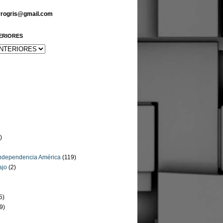
arrogris@gmail.com
ERIORES
)
Independencia América
(119)
ajo
(2)
5)
9)