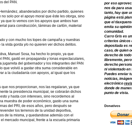
tos del PAN.
por eso aprovec
nos da para usar
io Hernández, abanderados por dicho partido, quienes
tanto, hay que u
 no solo por el apoyo moral que éste les otorga, sino
página está plan
ya que lo vemos con los apoyos que ambos han
que el tlaxquens
rial para construcción, láminas de cartón, material
emita su opinión
comunidad.
Carro Gris es un
ado y con mucho los topes de campaña y nuestras
criterios únicos 
la vista gorda y/o no quieren ver dichos delitos.
depositada es re
caso, de quien o
nativa, Manuel Sosa, ha hecho lo propio, ya que
derecho de todo
el PAN, gastó en propaganda y lonas espectaculares,
libremente, per
jugarreta del gobernador y los integrantes del PAN
derecho persona
 lo que volvió a gastar otra suma considerable en
ni violentado en
 a la ciudadanía con apoyos, al igual que los
Puedes enviar tu
noticias, imágene
electrónico
revi
que nos proporcionan, nos las regalaran, ya que
donde de manera
mente la presidencia municipal, se cobrarán dichos
punto de vista.
esto y hasta con intereses, sino recordemos al
 una muestra de poder económico, gasto una suma
ernas del PRI, de esos años, pero después se
Donativos
evender los terrenos de la unidad deportiva,
renos de la misma, y quedandose además con el
el mercado muncipal, frente a la escuela primaria