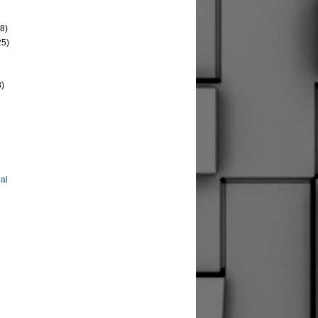
8)
25)
8)
al