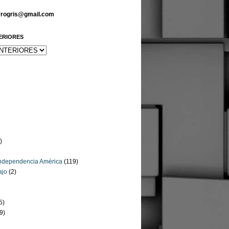
arrogris@gmail.com
ERIORES
)
Independencia América
(119)
ajo
(2)
5)
9)