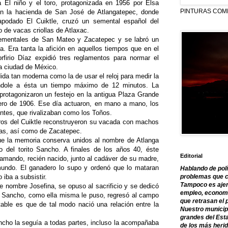
la El niño y el toro, protagonizada en 1956 por Elsa
PINTURAS COM
n la hacienda de San José de Atlangatepec, donde
 apodado El Cuiktle, cruzó un semental español del
 de vacas criollas de Atlaxac.
sementales de San Mateo y Zacatepec y se labró un
ca. Era tanta la afición en aquellos tiempos que en el
orfirio Díaz expidió tres reglamentos para normar el
la ciudad de México.
dida tan moderna como la de usar el reloj para medir la
ándole a ésta un tiempo máximo de 12 minutos. La
protagonizaron un festejo en la antigua Plaza Grande
enero de 1906. Ese día actuaron, en mano a mano, los
ntes, que rivalizaban como los Toños.
ros del Cuiktle reconstruyeron su vacada con machos
as, así como de Zacatepec.
ue la memoria conserva unidos al nombre de Atlanga
 del torito Sancho. A finales de los años 40, éste
Editorial
ramando, recién nacido, junto al cadáver de su madre,
mundo. El ganadero lo supo y ordenó que lo mataran
Hablando de polí
 iba a subsistir.
problemas que c
Tampoco es ajen
e nombre Josefina, se opuso al sacrificio y se dedicó
empleo, economía
e Sancho, como ella misma le puso, regresó al campo
que retrasan el 
ble es que de tal modo nació una relación entre la
Nuestro municipi
grandes del Est
ancho la seguía a todas partes, incluso la acompañaba
de los más herid