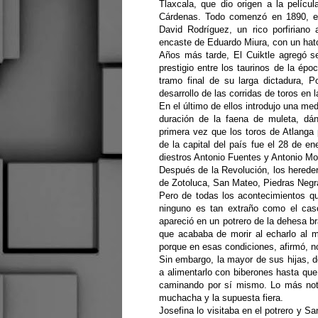
Tlaxcala, que dio origen a la pelícu
Cárdenas. Todo comenzó en 1890, e
David Rodríguez, un rico porfiriano
encaste de Eduardo Miura, con un hato
Años más tarde, El Cuiktle agregó 
prestigio entre los taurinos de la épo
tramo final de su larga dictadura, P
desarrollo de las corridas de toros en 
En el último de ellos introdujo una me
duración de la faena de muleta, d
primera vez que los toros de Atlanga 
de la capital del país fue el 28 de 
diestros Antonio Fuentes y Antonio Mo
Después de la Revolución, los herede
de Zotoluca, San Mateo, Piedras Negr
Pero de todas los acontecimientos q
ninguno es tan extraño como el caso
apareció en un potrero de la dehesa b
que acababa de morir al echarlo al 
porque en esas condiciones, afirmó, no
Sin embargo, la mayor de sus hijas, d
a alimentarlo con biberones hasta qu
caminando por sí mismo. Lo más nota
muchacha y la supuesta fiera.
Josefina lo visitaba en el potrero y S