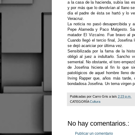
a la casa de la hacienda, subía las es
y por más que lo devolvían al llano se
día el padre de ésta se hartó y lo ve
Veracruz.
La noticia no pasó desapercibida y a
Pepe Alameda y Paco Malgesto. Sanc
matador El Vizcaíno. Fue bravo al pe
Cuando llegó el tercio final, Josefina
se dejó acariciar por última vez.
Sensibilizada por la fama de la hist
obligó al juez a indultarlo. Sancho 
semental. No obstante, el toro empezó
de Josefina hiciera al fin lo que s
patológicos de aquel hombre lleno de 
Irving Rapper que, años más tarde, c
bondadosa Josefina. Un tema virgen pa
Publicadas por
Carro Gris
a la/s
2:23 p.m.
CATEGORÍA
Cultura
No hay comentarios.:
Publicar un comentario