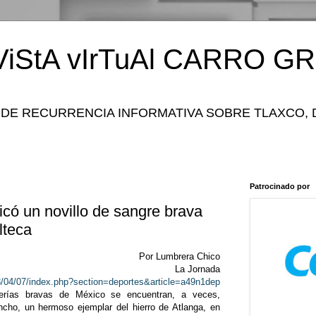
iStA vIrTuAl CARRO GR
 DE RECURRENCIA INFORMATIVA SOBRE TLAXCO, 
Patrocinado por
ó un novillo de sangre brava
lteca
Por Lumbrera Chico
La Jornada
/04/07/index.php?section=deportes&article=a49n1dep
aderías bravas de México se encuentran, a veces,
ncho, un hermoso ejemplar del hierro de Atlanga, en