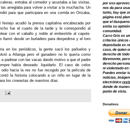
caleras, entraba al comedor y asustaba a las visitas,
por eso aprovec
 las arreglaba para volver a visitar a la muchacha. Un
nos da para usar
ndió para que participara en una corrida en Orizaba,
tanto, hay que u
página está plan
que el tlaxquens
l festejo acudió la prensa capitalina encabezada por
emita su opinión
ho fue el cuarto de la tarde y le correspondió al
comunidad.
lear con el caballo y noble al embestirle al capote.
Carro Gris es un
 lo llamó desde un burladero para despedirse y el toro
criterios únicos 
depositada es re
oria en los periódicos, la gente sacó los pañuelos y
caso, de quien o
volvió a Atlanga pero el ganadero no lo quería como
derecho de todo
libremente, per
 a padrear con las vacas dando motivo a que el padre
derecho persona
iempre había deseado: liquidarlo. El caso de celos
ni violentado en
odio hacia la res no fue recogido por la película de
Puedes enviar tu
ontó la historia colocando a un niño en lugar de la
noticias, imágene
ra los cineastas de nuestros días.
electrónico
revi
donde de manera
punto de vista.
Donativos