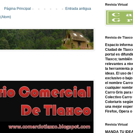
Revista Virtual
Página Principal
Entrada antigua
 (Atom)
Revista de Tlaxco
Espacio informat
Ciudad de Tlaxco
portal es difundi
Tlaxco; también
relevantes a nive
la herramienta 
ideas. El uso de
exclusivo o bajo 
el nombre Carro 
cualquier nombre
Carro Gris para 
Colectivo Carro 
Coloriuris segú
una mejor experi
Firefox, Opera 
Revista Virtual
MANDA TU IDEA