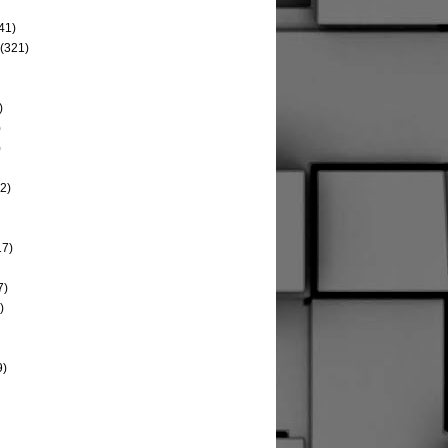
41)
(321)
)
)
)
2)
17)
7)
)
9)