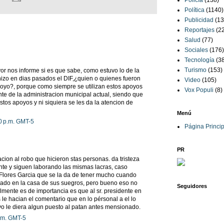
Policía
(138)
Política
(1140)
Publicidad
(13
Reportajes
(2
Salud
(77)
Sociales
(176)
Tecnología
(3
Turismo
(153)
vor nos informe si es que sabe, como estuvo lo de la
hizo en dias pasados el DIF,¿quien o quienes fueron
Video
(105)
poyo?, porque como siempre se utilizan estos apoyos
Vox Populi
(8)
e de la administracion municipal actual, siendo que
tos apoyos y ni siquiera se les da la atencion de
Menú
0 p.m. GMT-5
Página Princip
PR
cion al robo que hicieron stas personas. da tristeza
ente y siguen laborando las mismas lacras, caso
 Flores Garcia que se la da de tener mucho cuando
mado en la casa de sus suegros, pero bueno eso no
Seguidores
lmente es de importancia es que al sr. presidente en
 le hacian el comentario que en lo pérsonal a el lo
o le diera algun puesto al patan antes mensionado.
p.m. GMT-5