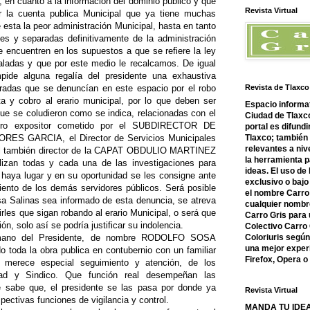
 en cuanto a la información del dominio publico y que
Revista Virtual
r la cuenta publica Municipal que ya tiene muchas
esta la peor administración Municipal, hasta en tanto
es y separadas definitivamente de la administración
 encuentren en los supuestos a que se refiere la ley
ladas y que por este medio le recalcamos. De igual
pide alguna regalía del presidente una exhaustiva
cradas que se denuncían en este espacio por el robo
Revista de Tlaxco
nta y cobro al erario municipal, por lo que deben ser
Espacio informat
ue se coludieron como se indica, relacionadas con el
Ciudad de Tlaxco
entro expositor cometido por el SUBDIRECTOR DE
portal es difundi
S GARCIA, el Director de Servicios Municipales
Tlaxco; también
relevantes a nive
ambién director de la CAPAT OBDULIO MARTINEZ
la herramienta 
zan todas y cada una de las investigaciones para
ideas. El uso de
 haya lugar y en su oportunidad se les consigne ante
exclusivo o bajo 
iento de los demás servidores públicos. Será posible
el nombre Carro 
a Salinas sea informado de esta denuncia, se atreva
cualquier nombre
irles que sigan robando al erario Municipal, o será que
Carro Gris para 
ón, solo así se podría justificar su indolencia.
Colectivo Carro 
rmano del Presidente, de nombre RODOLFO SOSA
Coloriuris segú
una mejor experi
 toda la obra publica en contubernio con un familiar
Firefox, Opera 
merece especial seguimiento y atención, de los
dad y Sindico. Que función real desempeñan las
 sabe que, el presidente se las pasa por donde ya
Revista Virtual
pectivas funciones de vigilancia y control.
MANDA TU IDEA