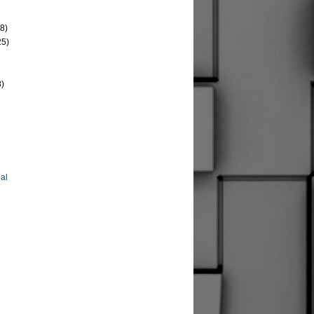
8)
25)
8)
al