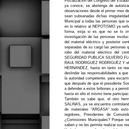
Fiscalización del Congreso del Estado,
ya conoce, se abstenga de autoriza
observaciones desde el primer mes de 
sean subsanadas dichas irregularidad
Municipal a todas las personas que se
en lo relativo al NEPOTISMO ya seña
forma, exija si es que no se lo im
investigación de las personas involu
del material eléctrico y posterior ve
separadas de su cargo las personas q
robo del material eléctrico del c
SEGURIDAD PUBLICA SILVERIO FLORE
RAUL RODRIGUEZ RODRIGUEZ Y el t
HERNANDEZ, hasta en tanto se reali
deslindar las responsabilidades a que
la autoridad competente, para escarm
que después de que el presidente Sos
a defender a estos bribones y a permit
hasta en ello el mismo tiene participaci
También se sabe que, el otro he
SALINAS, ya se encuentra controlando
de materiales “ARGASA” todo esto 
regidores, Presidentes de Comuni
¿Comisiones Municipales? Porque se
saben y no les permite realizar sus res