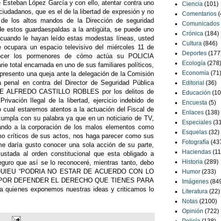
 Esteban López García y con ello, atentar contra uno
Ciencia
(101)
iudadanos, que es el de la libertad de expresión y no
Comentarios
(
de los altos mandos de la Dirección de seguridad
Comunicados
de estos guardaespaldas a la antigüita, se puede uno
Crónica
(184)
uando le hayan leído estas modestas líneas, usted
Cultura
(846)
ocupara un espacio televisivo del miércoles 11 de
Deportes
(177
ocer los pormenores de cómo actúa su POLICIA
Ecología
(278
e total encarnada en uno de sus familiares políticos,
Economía
(71
presento una queja ante la delegación de la Comisión
penal en contra del Director de Seguridad Pública
Editorial
(36)
OSE ALFREDO CASTILLO ROBLES por los delitos de
Educación
(10
ivación Ilegal de la libertad, ejercicio indebido de
Encuesta
(5)
lo cual estaremos atentos a la actuación del Fiscal de
Enlaces
(138)
cumpla con su palabra ya que en un noticiario de TV,
Especiales
(3
rando a la corporación de los malos elementos como
Esquelas
(32)
omo críticos de sus actos, nos haga parecer como sus
Fotografía
(43
me daría gusto conocer una sola acción de su parte,
Haciendas
(11
justada al orden constitucional que esta obligado a
Historia
(289)
seguro que así se lo reconoceré, mientras tanto, debo
ESQUIEU “PODRIA NO ESTAR DE ACUERDO CON LO
Humor
(233)
A POR DEFENDER EL DERECHO QUE TIENES PARA
Imágenes
(84
 a quienes exponemos nuestras ideas y criticamos lo
Literatura
(22)
Notas
(2100)
Opinión
(722)