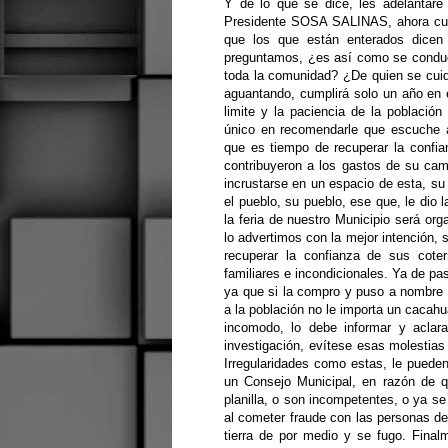
Y de lo que se dice, les adelantare
Presidente SOSA SALINAS, ahora cus
que los que están enterados dicen
preguntamos, ¿es así como se conduc
toda la comunidad? ¿De quien se cuid
aguantando, cumplirá solo un año en 
limite y la paciencia de la població
único en recomendarle que escuche a
que es tiempo de recuperar la confi
contribuyeron a los gastos de su campa
incrustarse en un espacio de esta, su
el pueblo, su pueblo, ese que, le dio 
la feria de nuestro Municipio será or
lo advertimos con la mejor intención, s
recuperar la confianza de sus cote
familiares e incondicionales. Ya de pa
ya que si la compro y puso a nombre 
a la población no le importa un cacahua
incomodo, lo debe informar y aclar
investigación, evítese esas molestias
Irregularidades como estas, le pueden
un Consejo Municipal, en razón de q
planilla, o son incompetentes, o ya se
al cometer fraude con las personas de 
tierra de por medio y se fugo. Fina