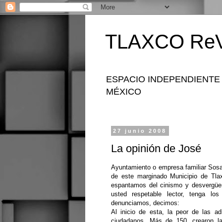
TLAXCO ReV
ESPACIO INDEPENDIENTE
MÉXICO
27 junio 2008
La opinión de José
Ayuntamiento o empresa familiar Sos
de este marginado Municipio de Tlax
espantamos del cinismo y desvergüen
usted respetable lector, tenga lo
denunciamos, decimos:
Al inicio de esta, la peor de las a
ciudadanos. Más de 150, crearo