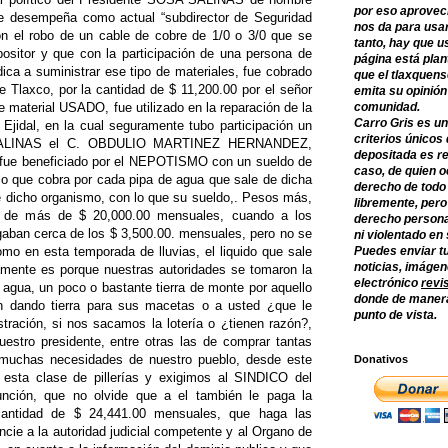
por eso aprovec
esempeña como actual “subdirector de Seguridad
nos da para usar
ron el robo de un cable de cobre de 1/0 o 3/0 que se
tanto, hay que u
positor y que con la participación de una persona de
página está plan
a a suministrar ese tipo de materiales, fue cobrado
que el tlaxquens
e Tlaxco, por la cantidad de $ 11,200.00 por el señor
emita su opinión
erial USADO, fue utilizado en la reparación de la
comunidad.
Carro Gris es un
Ejidal, en la cual seguramente tubo participación un
criterios únicos 
SALINAS el C. OBDULIO MARTINEZ HERNANDEZ,
depositada es re
n fue beneficiado por el NEPOTISMO con un sueldo de
caso, de quien o
o que cobra por cada pipa de agua que sale de dicha
derecho de todo
de dicho organismo, con lo que su sueldo,. Pesos más,
libremente, per
de más de $ 20,000.00 mensuales, cuando a los
derecho persona
agaban cerca de los $ 3,500.00. mensuales, pero no se
ni violentado en
o en esta temporada de lluvias, el liquido que sale
Puedes enviar tu
noticias, imágene
ramente es porque nuestras autoridades se tomaron la
electrónico
revi
l agua, un poco o bastante tierra de monte por aquello
donde de manera
n dando tierra para sus macetas o a usted ¿que le
punto de vista.
tración, si nos sacamos la lotería o ¿tienen razón?,
nuestro presidente, entre otras las de comprar tantas
 muchas necesidades de nuestro pueblo, desde este
Donativos
esta clase de pillerías y exigimos al SINDICO del
nción, que no olvide que a el también le paga la
cantidad de $ 24,441.00 mensuales, que haga las
ncie a la autoridad judicial competente y al Organo de