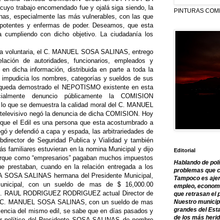
 trabajo encomendado fue y ojalá siga siendo, la
PINTURAS COM
nas, especialmente las más vulnerables, con las que
epotentes y enfermas de poder. Deseamos, que esta
a cumpliendo con dicho objetivo. La ciudadanía los
ma voluntaria, el C. MANUEL SOSA SALINAS, entrego
elación de autoridades, funcionarios, empleados y
 en dicha información, distribuida en parte a toda la
 impudicia los nombres, categorías y sueldos de sus
, queda demostrado el NEPOTISMO existente en esta
nicialmente denuncio públicamente la COMISION
o que se demuestra la calidad moral del C. MANUEL
elevisivo negó la denuncia de dicha COMISION. Hoy
 que el Edil es una persona que esta acostumbrado a
egó y defendió a capa y espada, las arbitrariedades de
ubdirector de Seguridad Publica y Vialidad y también
 familiares estuvieran en la nomina Municipal y dijo
Editorial
 porque como “empresarios” pagaban muchos impuestos
Hablando de polí
ue prestaban, cuando en la relación entregada a los
problemas que c
ELIA SOSA SALINAS hermana del Presidente Municipal,
Tampoco es ajen
unicipal, con un sueldo de mas de $ 16,000.00
empleo, economía
l C. RAUL RODRIGUEZ RODRIGUEZ actual Director de
que retrasan el 
l C. MANUEL SOSA SALINAS, con un sueldo de mas
Nuestro municipi
grandes del Est
cencia del mismo edil, se sabe que en días pasados y
de los más herid
iar político del Presidente SOSA SALINAS de nombre