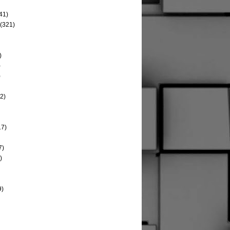
41)
(321)
)
)
)
2)
17)
7)
)
9)