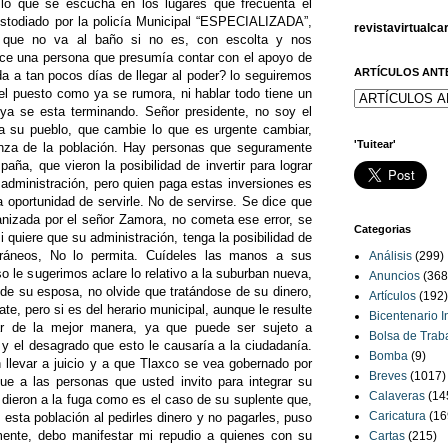
 lo que se escucha en los lugares que frecuenta el
todiado por la policía Municipal “ESPECIALIZADA”,
revistavirtualc
 que no va al baño si no es, con escolta y nos
e una persona que presumía contar con el apoyo de
ARTÍCULOS ANT
a a tan pocos días de llegar al poder? lo seguiremos
el puesto como ya se rumora, ni hablar todo tiene un
n ya se esta terminando. Señor presidente, no soy el
 su pueblo, que cambie lo que es urgente cambiar,
'Tuitear'
anza de la población. Hay personas que seguramente
ña, que vieron la posibilidad de invertir para lograr
 administración, pero quien paga estas inversiones es
la oportunidad de servirle. No de servirse. Se dice que
ganizada por el señor Zamora, no cometa ese error, se
Categorias
i quiere que su administración, tenga la posibilidad de
rráneos, No lo permita. Cuídeles las manos a sus
Análisis
(299)
so le sugerimos aclare lo relativo a la suburban nueva,
Anuncios
(368
de su esposa, no olvide que tratándose de su dinero,
Artículos
(192)
te, pero si es del herario municipal, aunque le resulte
Bicentenario 
ar de la mejor manera, ya que puede ser sujeto a
Bolsa de Trab
 y el desagrado que esto le causaría a la ciudadanía.
Bomba
(9)
 llevar a juicio y a que Tlaxco se vea gobernado por
Breves
(1017)
ue a las personas que usted invito para integrar su
Calaveras
(14
 dieron a la fuga como es el caso de su suplente que,
Caricatura
(16
esta población al pedirles dinero y no pagarles, puso
lmente, debo manifestar mi repudio a quienes con su
Cartas
(215)