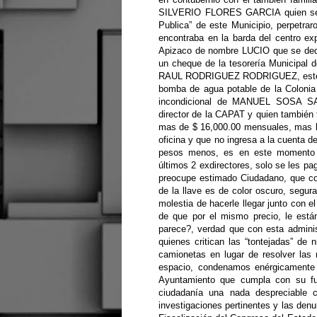
SILVERIO FLORES GARCIA quien se d
Publica” de este Municipio, perpetra
encontraba en la barda del centro ex
Apizaco de nombre LUCIO que se dedic
un cheque de la tesorería Municipal d
RAUL RODRIGUEZ RODRIGUEZ, este mat
bomba de agua potable de la Colonia 
incondicional de MANUEL SOSA 
director de la CAPAT y quien tambié
mas de $ 16,000.00 mensuales, mas l
oficina y que no ingresa a la cuenta 
pesos menos, es en este momento 
últimos 2 exdirectores, solo se les p
preocupe estimado Ciudadano, que com
de la llave es de color oscuro, segu
molestia de hacerle llegar junto con e
de que por el mismo precio, le está
parece?, verdad que con esta adminis
quienes critican las “tontejadas” de 
camionetas en lugar de resolver las
espacio, condenamos enérgicamente 
Ayuntamiento que cumpla con su fu
ciudadanía una nada despreciable 
investigaciones pertinentes y las denu