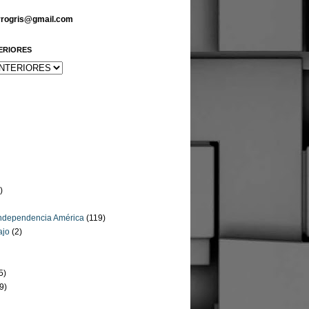
arrogris@gmail.com
ERIORES
)
Independencia América
(119)
ajo
(2)
5)
9)