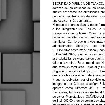
SEGURIDAD PUBLICA DE TLAXCO, cuyo
defensa de los derechos de las perso
suelen ensañarse las autoridades pr
pequeña manifestación de valor, sig
apoyara con más confianza.
Hace unos cuantos días, y no de for
a los integrantes del Cabildo, la r
trabajadores del gobierno Municipal y
población, resaltan como manchas de
familiares. Con lo que una vez más
administración Municipal que, i
CIUDADANA antes mencionada y con l
SOSA SALINAS, quien en un espacio t
la ciudadanía, se viene dando cuenta
faltar a la verdad. Es un mentiroso. N
sus también familiares, Director y S
Negó en su oportunidad que, sus demás
que si se les veía en el palacio era
y que no cobrarían por el servicio q
integrantes del Cabildo, la señora 
aparece como Directora del DIF M
mensuales, también se encuentra e
servicios Municipales y CUÑADO de
de $ 16,000.00 y quien con la compla
en contubernio con el también famil