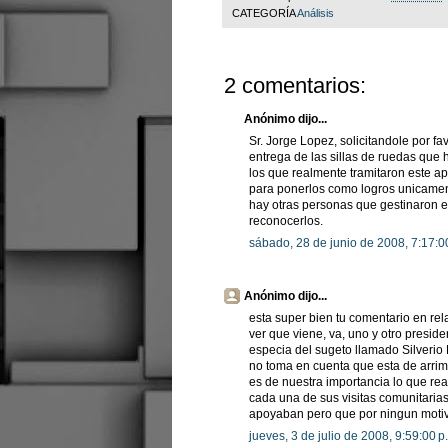
CATEGORÍA
Análisis
2 comentarios:
Anónimo dijo...
Sr. Jorge Lopez, solicitandole por fa
entrega de las sillas de ruedas que 
los que realmente tramitaron este a
para ponerlos como logros unicament
hay otras personas que gestinaron es
reconocerlos.
sábado, 28 de junio de 2008, 7:17:0
Anónimo dijo...
esta super bien tu comentario en rela
ver que viene, va, uno y otro presid
especia del sugeto llamado Silverio
no toma en cuenta que esta de arri
es de nuestra importancia lo que rea
cada una de sus visitas comunitarias
apoyaban pero que por ningun motiv
jueves, 3 de julio de 2008, 9:59:00 