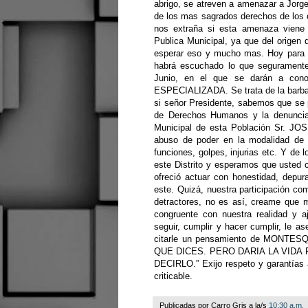
abrigo, se atreven a amenazar a Jorge
de los mas sagrados derechos de los c
nos extraña si esta amenaza viene 
Publica Municipal, ya que del origen 
esperar eso y mucho mas. Hoy para c
habrá escuchado lo que seguramente 
Junio, en el que se darán a con
ESPECIALIZADA. Se trata de la barbari
si señor Presidente, sabemos que se 
de Derechos Humanos y la denuncia 
Municipal de esta Población Sr. J
abuso de poder en la modalidad de Pr
funciones, golpes, injurias etc. Y de 
este Distrito y esperamos que usted 
ofreció actuar con honestidad, depu
este. Quizá, nuestra participación c
detractores, no es así, creame que 
congruente con nuestra realidad y a
seguir, cumplir y hacer cumplir, le a
citarle un pensamiento de MONT
QUE DICES. PERO DARIA LA VID
DECIRLO.” Exijo respeto y garantías
criticable.
Publicadas por
Carro Gris
a la/s
10:30 a.m.