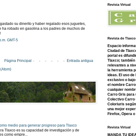
Revista Virtual
 gastado su dinerito y haber regalado esos juguetes,
ue ha robado en gasolina a los padres de muchos de
!
Revista de Tlaxco
 p.m. GMT-5
Espacio informat
Ciudad de Tlaxco
portal es difundi
Tlaxco; también
Página Principal
Entrada antigua
relevantes a nive
 (Atom)
la herramienta 
ideas. El uso de
exclusivo o bajo 
el nombre Carro 
cualquier nombre
Carro Gris para 
Colectivo Carro 
Coloriuris segú
una mejor experi
Firefox, Opera 
 como medio para generar progreso para Tlaxco
Revista Virtual
ra Tlaxco es su capacidad de investigación y de
tes como empre...
MANDA TU IDEA