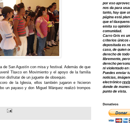
por eso aprovec
nos da para usar
tanto, hay que u
página está plan
que el tlaxquens
emita su opinión
comunidad.
Carro Gris es un
criterios únicos 
depositada es re
caso, de quien o
derecho de todo
libremente, per
derecho persona
uia de San Agustín con misa y festival. Además de que
ni violentado en
uvenil Tlaxco en Movimiento y el apoyo de la familia
Puedes enviar tu
on disfrutar de un juguete de obsequio.
noticias, imágene
electrónico
revi
coro de la Iglesia, ellos también jugaron e hicieron
donde de manera
hubo un payaso y don Miguel Márquez realizó trompos
punto de vista.
Donativos