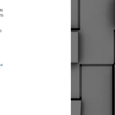
8)
25)
8)
al