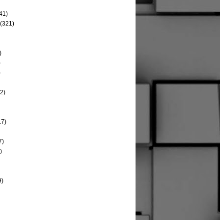
41)
(321)
)
)
)
2)
17)
7)
)
9)