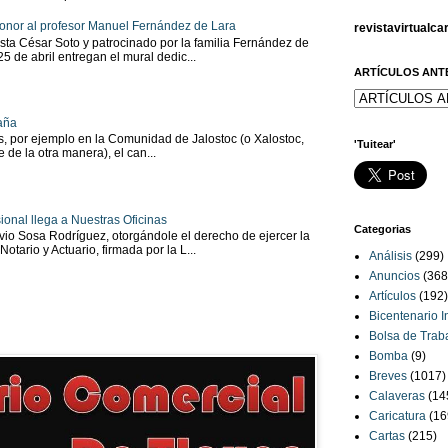
onor al profesor Manuel Fernández de Lara
revistavirtualc
sta César Soto y patrocinado por la familia Fernández de
 25 de abril entregan el mural dedic...
ARTÍCULOS ANT
aña
as, por ejemplo en la Comunidad de Jalostoc (o Xalostoc,
'Tuitear'
 de la otra manera), el can...
ional llega a Nuestras Oficinas
Categorias
io Sosa Rodríguez, otorgándole el derecho de ejercer la
tario y Actuario, firmada por la L...
Análisis
(299)
Anuncios
(368
Artículos
(192)
Bicentenario 
Bolsa de Trab
Bomba
(9)
Breves
(1017)
Calaveras
(14
Caricatura
(16
Cartas
(215)