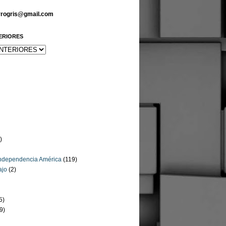
arrogris@gmail.com
ERIORES
)
Independencia América
(119)
ajo
(2)
5)
9)