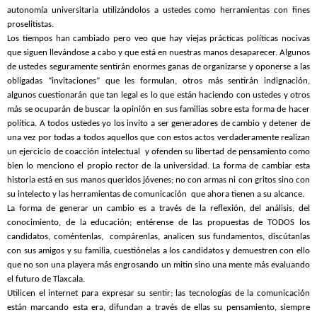
autonomía universitaria utilizándolos a ustedes como herramientas con fines
proselitistas.
Los tiempos han cambiado pero veo que hay viejas prácticas políticas nocivas
que siguen llevándose a cabo y que está en nuestras manos desaparecer. Algunos
de ustedes seguramente sentirán enormes ganas de organizarse y oponerse a las
obligadas “invitaciones” que les formulan, otros más sentirán indignación,
algunos cuestionarán que tan legal es lo que están haciendo con ustedes y otros
más se ocuparán de buscar la opinión en sus familias sobre esta forma de hacer
política. A todos ustedes yo los invito a ser generadores de cambio y detener de
una vez por todas a todos aquellos que con estos actos verdaderamente realizan
un ejercicio de coacción intelectual y ofenden su libertad de pensamiento como
bien lo menciono el propio rector de la universidad. La forma de cambiar esta
historia está en sus manos queridos jóvenes; no con armas ni con gritos sino con
su intelecto y las herramientas de comunicación que ahora tienen a su alcance.
La forma de generar un cambio es a través de la reflexión, del análisis, del
conocimiento, de la educación; entérense de las propuestas de TODOS los
candidatos, coméntenlas, compárenlas, analicen sus fundamentos, discútanlas
con sus amigos y su familia, cuestiónelas a los candidatos y demuestren con ello
que no son una playera más engrosando un mitin sino una mente más evaluando
el futuro de Tlaxcala.
Utilicen el internet para expresar su sentir; las tecnologías de la comunicación
están marcando esta era, difundan a través de ellas su pensamiento, siempre