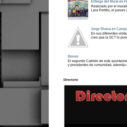
Entrega del Mural en H
Realizado por el murali
Lara Portillo, el jueves
Jorge Rivera en Camp
En sus diferentes visit
creo que la SCT lo pone
Breves
El segundo Cabildo de este ayuntamien
y presidentes de comunidad, además d
Directorio