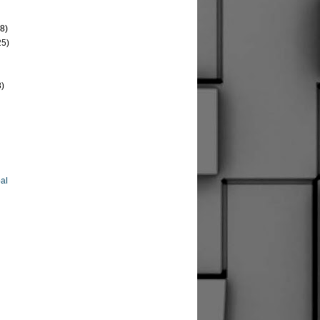
8)
25)
8)
al