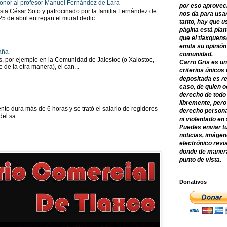
onor al profesor Manuel Fernández de Lara
por eso aprovec
sta César Soto y patrocinado por la familia Fernández de
nos da para usar
 25 de abril entregan el mural dedic...
tanto, hay que u
página está plan
que el tlaxquens
emita su opinión
aña
comunidad.
as, por ejemplo en la Comunidad de Jalostoc (o Xalostoc,
Carro Gris es un
 de la otra manera), el can...
criterios únicos 
depositada es re
caso, de quien o
derecho de todo
libremente, per
to dura más de 6 horas y se trató el salario de regidores
derecho persona
el sa...
ni violentado en
Puedes enviar tu
noticias, imágene
electrónico
revi
donde de manera
punto de vista.
Donativos