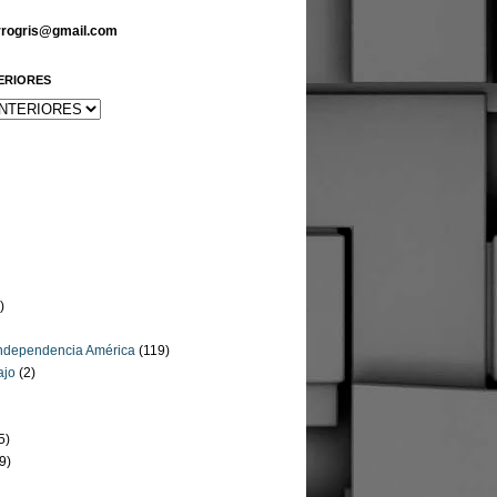
arrogris@gmail.com
ERIORES
)
Independencia América
(119)
ajo
(2)
5)
9)