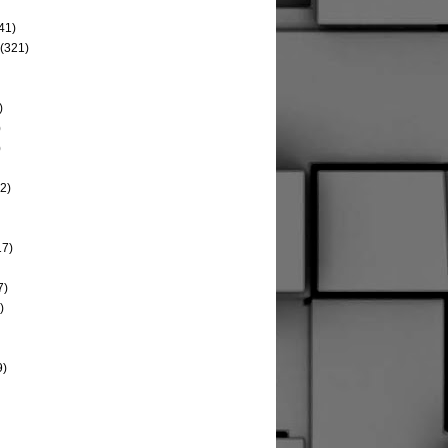
41)
(321)
)
)
)
2)
17)
7)
)
9)