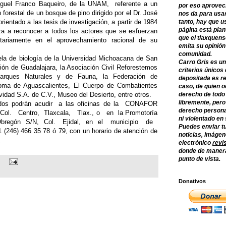
iguel Franco Baqueiro, de la UNAM, referente a un
por eso aprovec
forestal de un bosque de pino dirigido por el Dr. José
nos da para usar
entado a las tesis de investigación, a partir de 1984
tanto, hay que u
página está plan
za a reconocer a todos los actores que se esfuerzan
que el tlaxquens
itariamente en el aprovechamiento racional de su
emita su opinión
comunidad.
la de biología de la Universidad Michoacana de San
Carro Gris es un
sión de Guadalajara, la Asociación Civil Reforestemos
criterios únicos 
arques Naturales y de Fauna, la Federación de
depositada es re
noma de Aguascalientes, El Cuerpo de Combatientes
caso, de quien o
idad S.A. de C.V., Museo del Desierto, entre otros.
derecho de todo
libremente, per
sados podrán acudir a las oficinas de la CONAFOR
derecho persona
Col. Centro, Tlaxcala, Tlax., o en la Promotoría
ni violentado en
 Obregón S/N, Col. Ejidal, en el municipio de
Puedes enviar tu
(246) 466 35 78 ó 79, con un horario de atención de
noticias, imágene
.
electrónico
revi
donde de manera
punto de vista.
Donativos