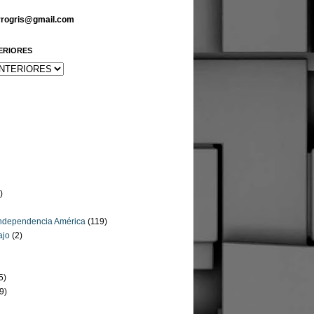
arrogris@gmail.com
ERIORES
)
Independencia América
(119)
ajo
(2)
5)
9)