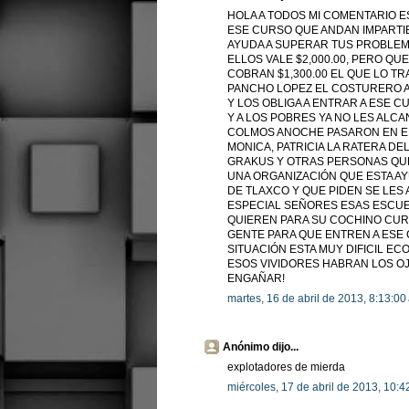
HOLA A TODOS MI COMENTARIO 
ESE CURSO QUE ANDAN IMPARTI
AYUDA A SUPERAR TUS PROBLEM
ELLOS VALE $2,000.00, PERO QU
COBRAN $1,300.00 EL QUE LO TR
PANCHO LOPEZ EL COSTURERO A
Y LOS OBLIGA A ENTRAR A ESE 
Y A LOS POBRES YA NO LES ALC
COLMOS ANOCHE PASARON EN E
MONICA, PATRICIA LA RATERA DEL
GRAKUS Y OTRAS PERSONAS QU
UNA ORGANIZACIÓN QUE ESTA AY
DE TLAXCO Y QUE PIDEN SE LES
ESPECIAL SEÑORES ESAS ESCUE
QUIEREN PARA SU COCHINO CU
GENTE PARA QUE ENTREN A ESE
SITUACIÓN ESTA MUY DIFICIL E
ESOS VIVIDORES HABRAN LOS OJ
ENGAÑAR!
martes, 16 de abril de 2013, 8:13:0
Anónimo dijo...
explotadores de mierda
miércoles, 17 de abril de 2013, 10: