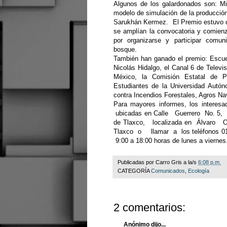
Algunos de los galardonados son: M
modelo de simulación de la producción 
Sarukhán Kermez. El Premio estuvo ori
se amplían la convocatoria y comien
por organizarse y participar comun
bosque.
También han ganado el premio: Escue
Nicolás Hidalgo, el Canal 6 de Televi
México, la Comisión Estatal de P
Estudiantes de la Universidad Autó
contra Incendios Forestales, Agros Nav
Para mayores informes, los intere
ubicadas en Calle Guerrero No. 5, 
de Tlaxco, localizada en Álvaro
Tlaxco o llamar a los teléfonos 01 
9:00 a 18:00 horas de lunes a viernes
Publicadas por
Carro Gris
a la/s
6:08 p.m.
CATEGORÍA
Comunicados
,
Ecología
2 comentarios:
Anónimo dijo...