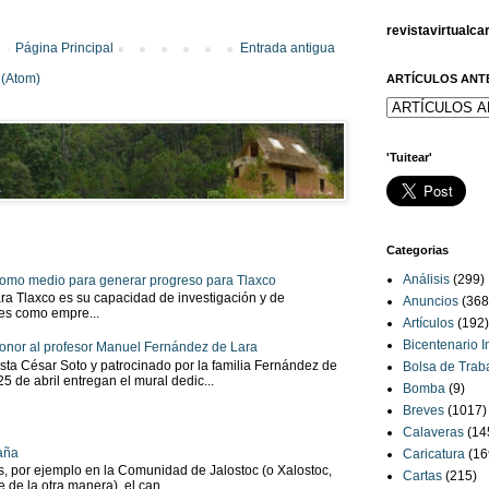
revistavirtualc
Página Principal
Entrada antigua
 (Atom)
ARTÍCULOS ANT
'Tuitear'
Categorias
Análisis
(299)
 como medio para generar progreso para Tlaxco
ra Tlaxco es su capacidad de investigación y de
Anuncios
(368
tes como empre...
Artículos
(192)
Bicentenario 
onor al profesor Manuel Fernández de Lara
sta César Soto y patrocinado por la familia Fernández de
Bolsa de Trab
 25 de abril entregan el mural dedic...
Bomba
(9)
Breves
(1017)
Calaveras
(14
aña
Caricatura
(16
as, por ejemplo en la Comunidad de Jalostoc (o Xalostoc,
Cartas
(215)
 de la otra manera), el can...