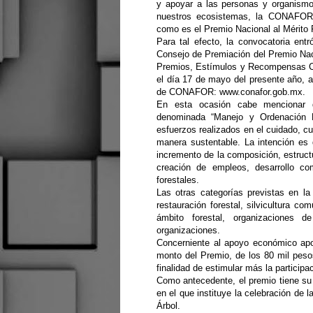
y apoyar a las personas y organismo
nuestros ecosistemas, la CONAFOR 
como es el Premio Nacional al Mérito 
Para tal efecto, la convocatoria ent
Consejo de Premiación del Premio Nac
Premios, Estímulos y Recompensas Civ
el día 17 de mayo del presente año, a
de CONAFOR: www.conafor.gob.mx.
En esta ocasión cabe mencionar 
denominada “Manejo y Ordenación F
esfuerzos realizados en el cuidado, cu
manera sustentable. La intención es
incremento de la composición, estruct
creación de empleos, desarrollo co
forestales.
Las otras categorías previstas en la 
restauración forestal, silvicultura c
ámbito forestal, organizaciones d
organizaciones.
Concerniente al apoyo económico ap
monto del Premio, de los 80 mil pes
finalidad de estimular más la participa
Como antecedente, el premio tiene su o
en el que instituye la celebración de l
Árbol.