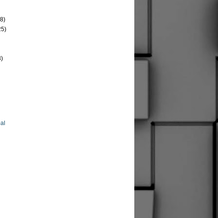
8)
25)
8)
al