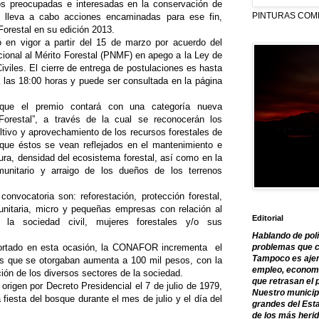
s preocupadas e interesadas en la conservación de
PINTURAS COM
lleva a cabo acciones encaminadas para ese fin,
Forestal en su edición 2013.
ró en vigor a partir del 15 de marzo por acuerdo del
ional al Mérito Forestal (PNMF) en apego a la Ley de
iles. El cierre de entrega de postulaciones es hasta
 las 18:00 horas y puede ser consultada en la página
que el premio contará con una categoría nueva
orestal”, a través de la cual se reconocerán los
ltivo y aprovechamiento de los recursos forestales de
 que éstos se vean reflejados en el mantenimiento e
ura, densidad del ecosistema forestal, así como en la
munitario y arraigo de los dueños de los terrenos
convocatoria son: reforestación, protección forestal,
omunitaria, micro y pequeñas empresas con relación al
Editorial
e la sociedad civil, mujeres forestales y/o sus
Hablando de polí
ortado en esta ocasión, la CONAFOR incrementa el
problemas que c
Tampoco es ajen
os que se otorgaban aumenta a 100 mil pesos, con la
empleo, economía
ción de los diversos sectores de la sociedad.
que retrasan el 
rigen por Decreto Presidencial el 7 de julio de 1979,
Nuestro municipi
a fiesta del bosque durante el mes de julio y el día del
grandes del Est
de los más herid