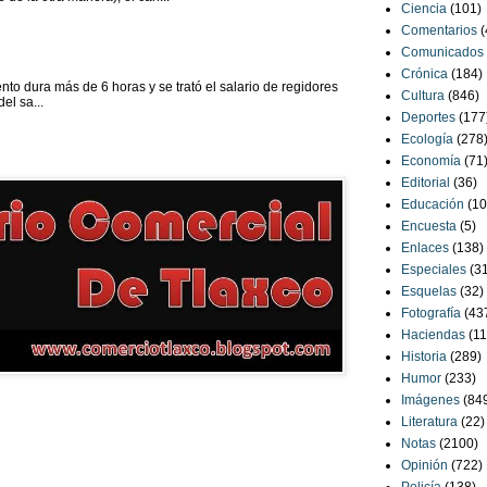
Ciencia
(101)
Comentarios
(
Comunicados
Crónica
(184)
to dura más de 6 horas y se trató el salario de regidores
Cultura
(846)
el sa...
Deportes
(177
Ecología
(278
Economía
(71
Editorial
(36)
Educación
(10
Encuesta
(5)
Enlaces
(138)
Especiales
(3
Esquelas
(32)
Fotografía
(43
Haciendas
(11
Historia
(289)
Humor
(233)
Imágenes
(84
Literatura
(22)
Notas
(2100)
Opinión
(722)