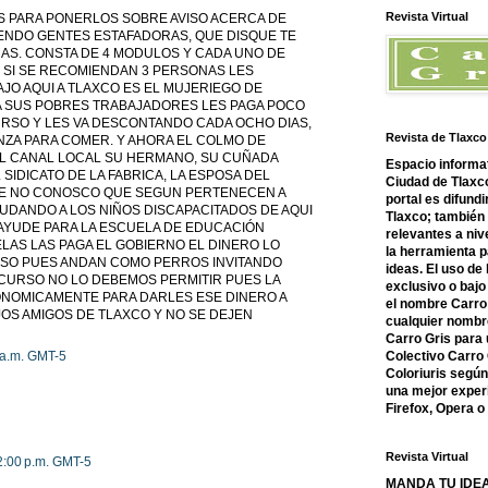
Revista Virtual
ES PARA PONERLOS SOBRE AVISO ACERCA DE
ENDO GENTES ESTAFADORAS, QUE DISQUE TE
AS. CONSTA DE 4 MODULOS Y CADA UNO DE
E SI SE RECOMIENDAN 3 PERSONAS LES
AJO AQUI A TLAXCO ES EL MUJERIEGO DE
 SUS POBRES TRABAJADORES LES PAGA POCO
CURSO Y LES VA DESCONTANDO CADA OCHO DIAS,
Revista de Tlaxco
ANZA PARA COMER. Y AHORA EL COLMO DE
L CANAL LOCAL SU HERMANO, SU CUÑADA
Espacio informat
 SIDICATO DE LA FABRICA, LA ESPOSA DEL
Ciudad de Tlaxco
E NO CONOSCO QUE SEGUN PERTENECEN A
portal es difundi
UDANDO A LOS NIÑOS DISCAPACITADOS DE AQUI
Tlaxco; también
 AYUDE PARA LA ESCUELA DE EDUCACIÓN
relevantes a nive
LAS LAS PAGA EL GOBIERNO EL DINERO LO
la herramienta 
RSO PUES ANDAN COMO PERROS INVITANDO
ideas. El uso de
 CURSO NO LO DEBEMOS PERMITIR PUES LA
exclusivo o bajo 
CONOMICAMENTE PARA DARLES ESE DINERO A
el nombre Carro 
OS AMIGOS DE TLAXCO Y NO SE DEJEN
cualquier nombre
Carro Gris para 
0 a.m. GMT-5
Colectivo Carro 
Coloriuris segú
una mejor experi
Firefox, Opera 
Revista Virtual
42:00 p.m. GMT-5
MANDA TU IDEA