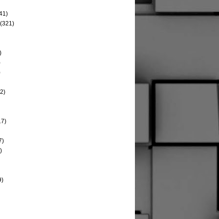
41)
(321)
)
)
)
2)
17)
7)
)
9)