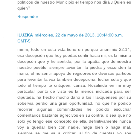
políticos de nuestro Municipio el tiempo nos dirá ¿Quien es
quien?
Responder
ILUZKA
miércoles, 22 de mayo de 2013, 10:44:00 p.m.
GMT-5
mmm, todo en esta vida tiene un porque anonimio 22:14,
esa decepción que hoy puedas sentir hacia mi, es la misma
decepcón que y he sentido, por la apatía que demuestra
nuestro pueblo, siempre avientan la piedra y esconden la
mano, el no sentir apoyo de regidores de diversos partidos
para levantar la voz también decepciona, luchar sola y que
todo el tiempo te critiquen, cansa, Rosalinda en mi muy
particular punto de vista es la menos indicada para ser
diputada, ha hecho mucho daño a los Tlaxquenses por su
sobervia perdio una gran oportunidad, ho que he podido
recorrer algunas comunidades he podido escuchar
comentarios bastante agrecivos en su contra, o sea que no
solo yo tengo ese concepto de ella, definitivamente nunca
voy a quedar bien con nadie, haga bien o haga mal,
siempre se me va a criticar, al fin de cuentas yo soy