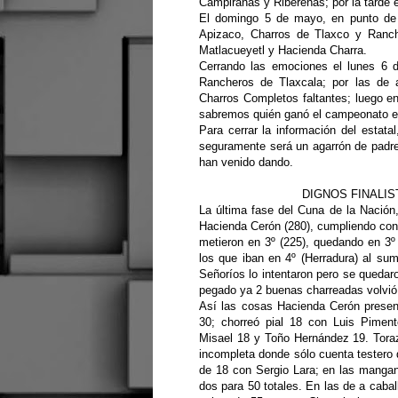
Campiranas y Ribereñas; por la tarde 
El domingo 5 de mayo, en punto de 
Apizaco, Charros de Tlaxco y Ranch
Matlacueyetl y Hacienda Charra.
Cerrando las emociones el lunes 6 
Rancheros de Tlaxcala; por las de a
Charros Completos faltantes; luego e
sabremos quién ganó el campeonato es
Para cerrar la información del esta
seguramente será un agarrón de padr
han venido dando.
DIGNOS FINALIS
La última fase del Cuna de la Nación,
Hacienda Cerón (280), cumpliendo con
metieron en 3º (225), quedando en 3º
los que iban en 4º (Herradura) al sum
Señoríos lo intentaron pero se queda
pegado ya 2 buenas charreadas volvió
Así las cosas Hacienda Cerón presen
30; chorreó pial 18 con Luis Pimen
Misael 18 y Toño Hernández 19. Toraz
incompleta donde sólo cuenta testero
de 18 con Sergio Lara; en las manga
dos para 50 totales. En las de a cab