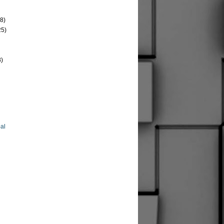
8)
25)
8)
al