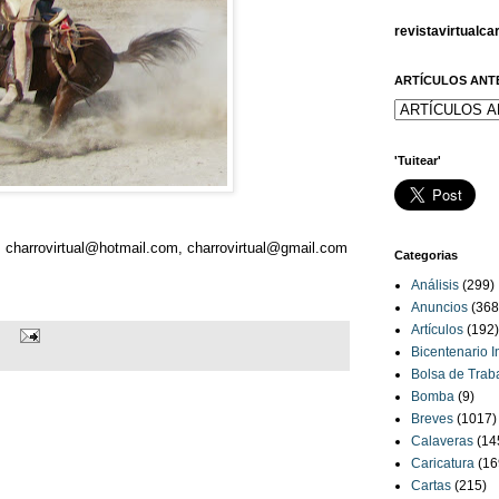
revistavirtualc
ARTÍCULOS ANT
'Tuitear'
charrovirtual@hotmail.com, charrovirtual@gmail.com
Categorias
Análisis
(299)
Anuncios
(368
Artículos
(192)
Bicentenario 
Bolsa de Trab
Bomba
(9)
Breves
(1017)
Calaveras
(14
Caricatura
(16
Cartas
(215)