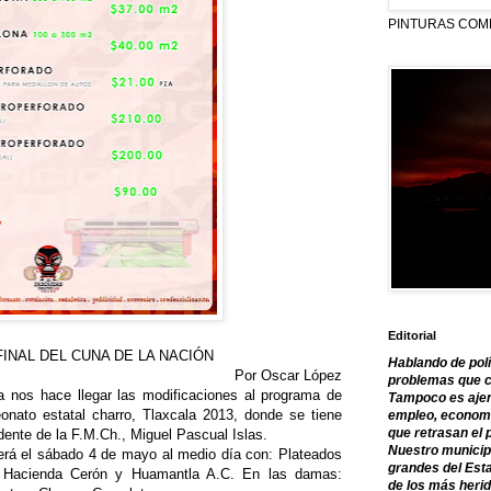
PINTURAS COM
Editorial
FINAL DEL CUNA DE LA NACIÓN
Hablando de polí
Por Oscar López
problemas que c
a nos hace llegar las modificaciones al programa de
Tampoco es ajen
ato estatal charro, Tlaxcala 2013, donde se tiene
empleo, economía
que retrasan el 
dente de la F.M.Ch., Miguel Pascual Islas.
Nuestro municipi
 será el sábado 4 de mayo al medio día con: Plateados
grandes del Est
 Hacienda Cerón y Huamantla A.C. En las damas:
de los más herid