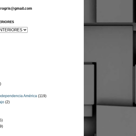
arrogris@gmail.com
ERIORES
)
Independencia América
(119)
ajo
(2)
5)
9)