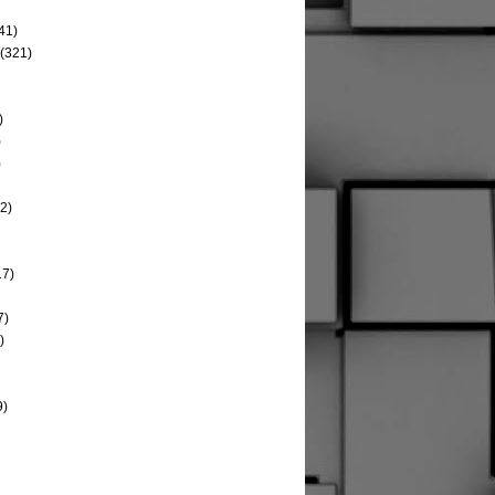
41)
(321)
)
)
)
2)
17)
7)
)
9)