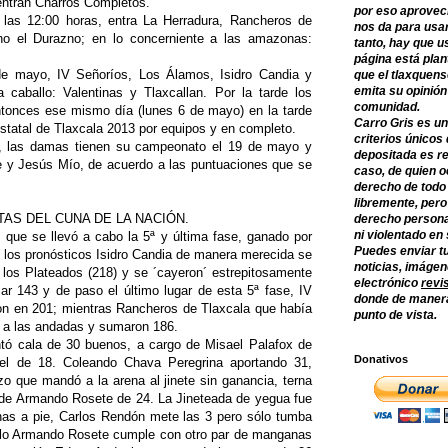
entran Charros Completos.
por eso aprovec
las 12:00 horas, entra La Herradura, Rancheros de
nos da para usar
o el Durazno; en lo concerniente a las amazonas:
tanto, hay que u
página está plan
de mayo, IV Señoríos, Los Álamos, Isidro Candia y
que el tlaxquens
emita su opinión
 caballo: Valentinas y Tlaxcallan. Por la tarde los
comunidad.
ntonces ese mismo día (lunes 6 de mayo) en la tarde
Carro Gris es un
tatal de Tlaxcala 2013 por equipos y en completo.
criterios únicos 
tal, las damas tienen su campeonato el 19 de mayo y
depositada es re
e y Jesús Mío, de acuerdo a las puntuaciones que se
caso, de quien o
derecho de todo
libremente, per
TAS DEL CUNA DE LA NACIÓN.
derecho persona
ni violentado en
 que se llevó a cabo la 5ª y última fase, ganado por
Puedes enviar tu
 los pronósticos Isidro Candia de manera merecida se
noticias, imágene
 los Plateados (218) y se ´cayeron´ estrepitosamente
electrónico
revi
ar 143 y de paso el último lugar de esta 5ª fase, IV
donde de manera
ron en 201; mientras Rancheros de Tlaxcala que había
punto de vista.
 a las andadas y sumaron 186.
tó cala de 30 buenos, a cargo de Misael Palafox de
Donativos
tel de 18. Coleando Chava Peregrina aportando 31,
o que mandó a la arena al jinete sin ganancia, terna
 de Armando Rosete de 24. La Jineteada de yegua fue
nas a pie, Carlos Rendón mete las 3 pero sólo tumba
allo Armando Rosete cumple con otro par de manganas