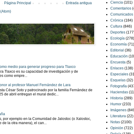
Ciencia
(101)
Página Principal
Entrada antigua
Comentarios
(
 (Atom)
Comunicados
Crónica
(184)
Cultura
(846)
Deportes
(177
Ecología
(278
Economía
(71
Editorial
(36)
Educación
(10
Encuesta
(5)
 como medio para generar progreso para Tlaxco
Enlaces
(138)
ra Tlaxco es su capacidad de investigación y de
Especiales
(3
tes como empre...
Esquelas
(32)
onor al profesor Manuel Fernández de Lara
Fotografía
(43
sta César Soto y patrocinado por la familia Fernández de
Haciendas
(11
 25 de abril entregan el mural dedic...
Historia
(289)
Humor
(233)
Imágenes
(84
aña
Literatura
(22)
as, por ejemplo en la Comunidad de Jalostoc (o Xalostoc,
Notas
(2100)
 de la otra manera), el can...
Opinión
(722)