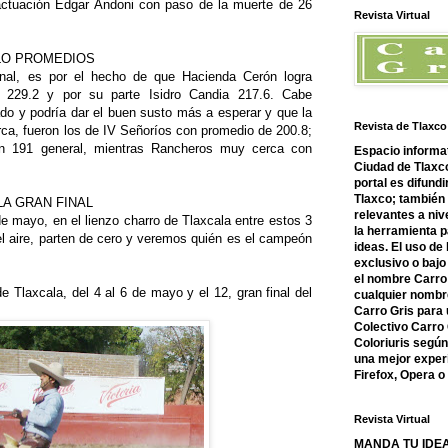
 actuación Edgar Andoni con paso de la muerte de 26
Revista Virtual
LO PROMEDIOS
inal, es por el hecho de que Hacienda Cerón logra
 229.2 y por su parte Isidro Candia 217.6. Cabe
do y podría dar el buen susto más a esperar y que la
Revista de Tlaxco
rca, fueron los de IV Señoríos con promedio de 200.8;
on 191 general, mientras Rancheros muy cerca con
Espacio informat
Ciudad de Tlaxco
portal es difundi
Tlaxco; también
LA GRAN FINAL
relevantes a nive
e mayo, en el lienzo charro de Tlaxcala entre estos 3
la herramienta 
l aire, parten de cero y veremos quién es el campeón
ideas. El uso de
exclusivo o bajo 
el nombre Carro 
e Tlaxcala, del 4 al 6 de mayo y el 12, gran final del
cualquier nombre
Carro Gris para 
Colectivo Carro 
Coloriuris segú
una mejor experi
Firefox, Opera 
Revista Virtual
MANDA TU IDEA