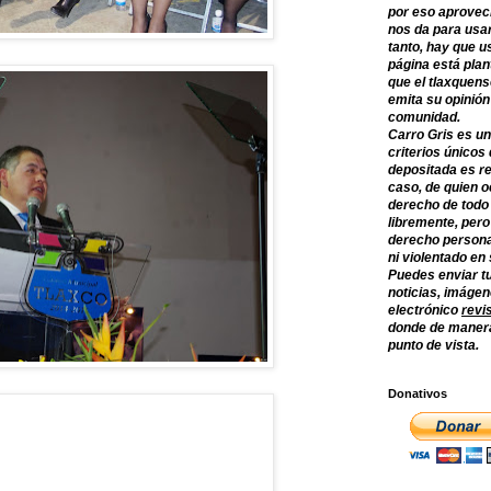
por eso aprovec
nos da para usar
tanto, hay que u
página está plan
que el tlaxquens
emita su opinión
comunidad.
Carro Gris es un
criterios únicos 
depositada es re
caso, de quien o
derecho de todo
libremente, per
derecho persona
ni violentado en
Puedes enviar tu
noticias, imágene
electrónico
revi
donde de manera
punto de vista.
Donativos