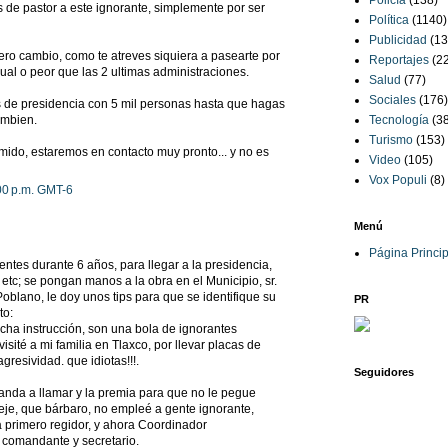
Policía
(138)
de pastor a este ignorante, simplemente por ser
Política
(1140)
Publicidad
(13
ero cambio, como te atreves siquiera a pasearte por
Reportajes
(2
gual o peor que las 2 ultimas administraciones.
Salud
(77)
Sociales
(176)
 de presidencia con 5 mil personas hasta que hagas
ambien.
Tecnología
(3
Turismo
(153)
ido, estaremos en contacto muy pronto... y no es
Video
(105)
Vox Populi
(8)
00 p.m. GMT-6
Menú
Página Princip
entes durante 6 años, para llegar a la presidencia,
etc; se pongan manos a la obra en el Municipio, sr.
blano, le doy unos tips para que se identifique su
PR
to:
cha instrucción, son una bola de ignorantes
sité a mi familia en Tlaxco, por llevar placas de
resividad. que idiotas!!!.
Seguidores
manda a llamar y la premia para que no le pegue
ejeje, que bárbaro, no empleé a gente ignorante,
lla primero regidor, y ahora Coordinador
, comandante y secretario.