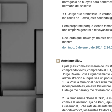
borregos o de bueyes para ponernos 
hermano del saliente.
Y tu Jorge que prometiste un verdad
las calles de Tlaxco, esta saliendo i
Pero preparate porque vienen tomas
una limpíeza general o te vayas tu t
Recuerda que Tlaxco ya no esta dorm
mentira
domingo, 5 de enero de 2014, 2:34:
Anónimo dijo...
Ojalá y así como estuvieron de insist
comprando votos, comprando al IET, 
Jorge Rivera Sosa Orgullosamente Po
administración aunque sea un poqui
1. La Policía Municipal necesitan mu
incomprensibles, en este Diciembre vi
Hidalgo me paran y me revisan con ag
2. La famosisima "Doña Iluzka", la 
como a la anterior Hija de Papi, jej
Guillermo!!!, ...che rata de alcantari
deportivo????, los Priistas traidores