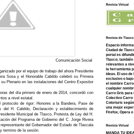
Revista Virtual
Revista de Tlaxco
Espacio informat
Ciudad de Tlaxco
portal es difundi
Tlaxco; también
Comunicación Social
relevantes a nive
la herramienta 
rganizado por el equipo de trabajo del ahora Presidente
ideas. El uso de
vera Sosa y el Honorable Cabildo celebró su Primera
exclusivo o bajo 
su Plenario en las instalaciones del Centro Expositor
el nombre Carro 
cualquier nombre
 horas del día primero de enero de 2014, concordó con
Carro Gris para 
tos a nivel estatal.
Colectivo Carro 
Coloriuris segú
 protocolo de rigor: Honores a la Bandera, Pase de
una mejor experi
es del H. Cabildo, Declaración y establecimiento de
Firefox, Opera 
esidente Municipal de Tlaxco, Protesta de Ley del H.
tación del Programa de Gobierno del C. Jorge Rivera
 representante del Gobernador del Estado de Tlaxcala
Revista Virtual
y termino de la sesión.
MANDA TU IDEA