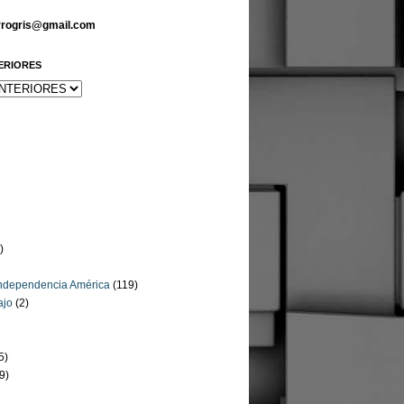
arrogris@gmail.com
ERIORES
)
Independencia América
(119)
ajo
(2)
5)
9)