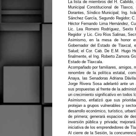
La lista de miembros del H. Cabildo,
Municipal Constitucional de Tlaxco,
Dorantes, Síndico Municipal; Ing. Iv
Sánchez García, Segundo Regidor; C. 
Héctor Fernando Lima Hernández, Cua
Lic. Lea Romero Rodríguez, Sexto 
Regidor y Lic. Ciro Ríos Salinas, Secr
Asimismo, en la mesa de honor est
Gobernador del Estado de Tlaxcal, e
Salud; el Cor. Cab. De E.M. Hugo 
finalmente, el Ing. Roberto Zamora Gr
Estado de Tlaxcala.
Acompañado por familiares, amigos, m
renombre de la política estatal, c
Anaya, las Senadoras Adriana Dávila
Jorge Rivera Sosa adelantó ante un 
sus propuestas al frente de la adminis
un crecimiento significativo en todos 
Asimismo, enfatizó que sus priorid
protejan a grupos vulnerables y secto
desarrollo económico, turístico, urbanís
de primera; generará espacios de de
inversión pública y privada; mejorará
iniciativa de los emprendedores de Tla
Al cierre de la Sesión, la concurrenci