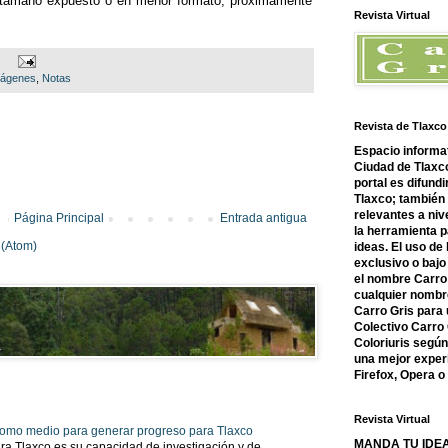
el tamaño expuesto o en menor formato, próximamente
Revista Virtual
ágenes
,
Notas
Revista de Tlaxco
Espacio informat
Ciudad de Tlaxco
portal es difundi
Tlaxco; también
relevantes a nive
Página Principal
Entrada antigua
la herramienta 
 (Atom)
ideas. El uso de
exclusivo o bajo 
el nombre Carro 
cualquier nombre
Carro Gris para 
Colectivo Carro 
Coloriuris segú
una mejor experi
Firefox, Opera 
Revista Virtual
 como medio para generar progreso para Tlaxco
MANDA TU IDEA
ra Tlaxco es su capacidad de investigación y de