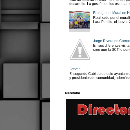
desarrollo. La gestión de los estudian
Entrega del Mural en H
Realizado por el murali
Lara Portillo, el jueves
Jorge Rivera en Camp
En sus diferentes visit
creo que la SCT lo pone
Breves
El segundo Cabildo de este ayuntamien
y presidentes de comunidad, además d
Directorio