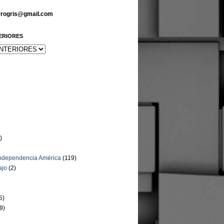
arrogris@gmail.com
ERIORES
)
Independencia América
(119)
ajo
(2)
5)
9)