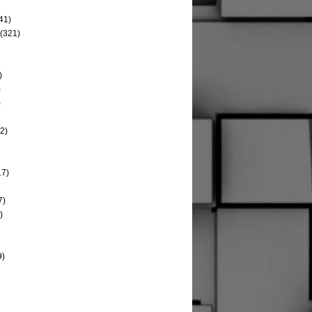
41)
(321)
)
)
)
2)
17)
7)
)
9)