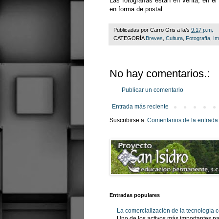
Las fotografías están en venta, en 
en forma de postal.
Publicadas por
Carro Gris
a la/s
9:17 p.m.
CATEGORÍA
Breves
,
Cultura
,
Fotografía
,
Im
No hay comentarios.:
Publicar un comentario
Entrada más reciente
Suscribirse a:
Comentarios de la entrada
Entradas populares
La comercialización de la tecnología
Uno de los activos más importantes pa