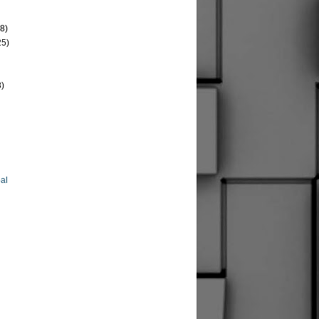
8)
25)
8)
al