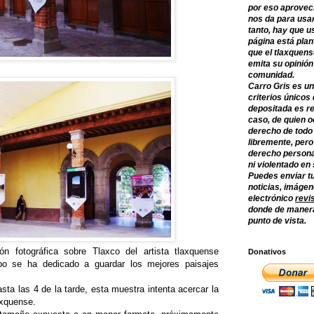
por eso aprovec
nos da para usar
tanto, hay que u
página está plan
que el tlaxquens
emita su opinión
comunidad.
Carro Gris es un
criterios únicos 
depositada es re
caso, de quien o
derecho de todo
libremente, per
derecho persona
ni violentado en
Puedes enviar tu
noticias, imágene
electrónico
revi
donde de manera
punto de vista.
n fotográfica sobre Tlaxco del artista tlaxquense
Donativos
po se ha dedicado a guardar los mejores paisajes
ta las 4 de la tarde, esta muestra intenta acercar la
laxquense.