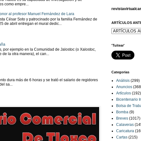
tes como empre...
revistavirtualc
onor al profesor Manuel Fernández de Lara
sta César Soto y patrocinado por la familia Fernández de
ARTÍCULOS ANT
 25 de abril entregan el mural dedic...
aña
'Tuitear'
as, por ejemplo en la Comunidad de Jalostoc (o Xalostoc,
 de la otra manera), el can...
Categorias
to dura más de 6 horas y se trató el salario de regidores
Análisis
(299)
el sa...
Anuncios
(368
Artículos
(192)
Bicentenario 
Bolsa de Trab
Bomba
(9)
Breves
(1017)
Calaveras
(14
Caricatura
(16
Cartas
(215)