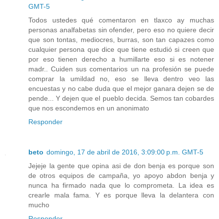
GMT-5
Todos ustedes qué comentaron en tlaxco ay muchas
personas analfabetas sin ofender, pero eso no quiere decir
que son tontas, mediocres, burras, son tan capazes como
cualquier persona que dice que tiene estudió si creen que
por eso tienen derecho a humillarte eso si es notener
madr.. Cuiden sus comentarios un na profesión se puede
comprar la umildad no, eso se lleva dentro veo las
encuestas y no cabe duda que el mejor ganara dejen se de
pende... Y dejen que el pueblo decida. Semos tan cobardes
que nos escondemos en un anonimato
Responder
beto
domingo, 17 de abril de 2016, 3:09:00 p.m. GMT-5
Jejeje la gente que opina asi de don benja es porque son
de otros equipos de campaña, yo apoyo abdon benja y
nunca ha firmado nada que lo comprometa. La idea es
crearle mala fama. Y es porque lleva la delantera con
mucho
Responder