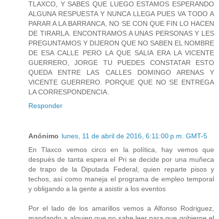
TLAXCO, Y SABES QUE LUEGO ESTAMOS ESPERANDO
ALGUNA RESPUESTA Y NUNCA LLEGA PUES VA TODO A
PARAR A LA BARRANCA, NO SE CON QUE FIN LO HACEN
DE TIRARLA. ENCONTRAMOS A UNAS PERSONAS Y LES
PREGUNTAMOS Y DIJERON QUE NO SABEN EL NOMBRE
DE ESA CALLE PERO LA QUE SALIA ERA LA VICENTE
GUERRERO, JORGE TU PUEDES CONSTATAR ESTO
QUEDA ENTRE LAS CALLES DOMINGO ARENAS Y
VICENTE GUERRERO. PORQUE QUE NO SE ENTREGA
LA CORRESPONDENCIA.
Responder
Anónimo
lunes, 11 de abril de 2016, 6:11:00 p.m. GMT-5
En Tlaxco vemos circo en la política, hay vemos que
después de tanta espera el Pri se decide por una muñeca
de trapo de la Diputada Federal, quien reparte pisos y
techos, así como maneja el programa de empleo temporal
y obligando a la gente a asistir a los eventos
Por el lado de los amarillos vemos a Alfonso Rodriguez,
mandando a alguien que no sabe leer para que gobierne el