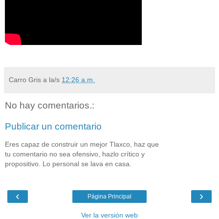
Carro Gris
a la/s
12:26 a.m.
No hay comentarios.:
Publicar un comentario
Eres capaz de construir un mejor Tlaxco, haz que
tu comentario no sea ofensivo, hazlo crítico y
propositivo. Lo personal se lava en casa.
‹
›
Página Principal
Ver la versión web