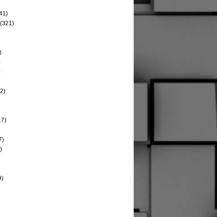
41)
(321)
)
)
)
2)
17)
7)
)
9)