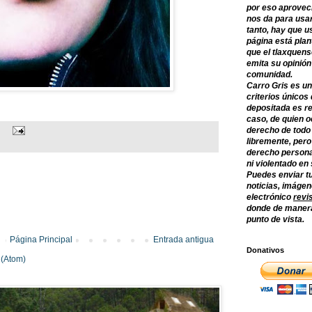
por eso aprovec
nos da para usar
tanto, hay que u
página está plan
que el tlaxquens
emita su opinión
comunidad.
Carro Gris es un
criterios únicos 
depositada es re
caso, de quien o
derecho de todo
libremente, per
derecho persona
ni violentado en
Puedes enviar tu
noticias, imágene
electrónico
revi
donde de manera
punto de vista.
Página Principal
Entrada antigua
Donativos
 (Atom)