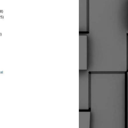
8)
25)
8)
al