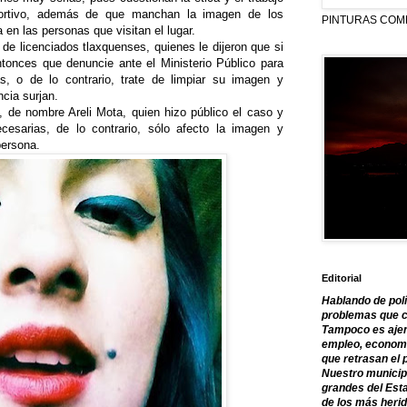
ortivo, además de que manchan la imagen de los
PINTURAS COM
en las personas que visitan el lugar.
e licenciados tlaxquenses, quienes le dijeron que si
ntonces que denuncie ante el Ministerio Público para
, o de lo contrario, trate de limpiar su imagen y
cia surjan.
 de nombre Areli Mota, quien hizo público el caso y
cesarias, de lo contrario, sólo afecto la imagen y
persona.
Editorial
Hablando de polí
problemas que c
Tampoco es ajen
empleo, economía
que retrasan el 
Nuestro municipi
grandes del Est
de los más herid