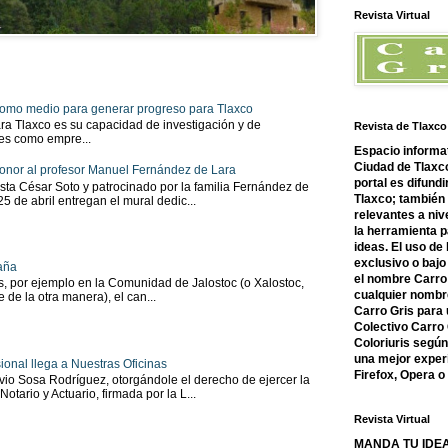
Revista Virtual
 como medio para generar progreso para Tlaxco
ra Tlaxco es su capacidad de investigación y de
Revista de Tlaxco
tes como empre...
Espacio informat
Ciudad de Tlaxco
onor al profesor Manuel Fernández de Lara
portal es difundi
sta César Soto y patrocinado por la familia Fernández de
Tlaxco; también
 25 de abril entregan el mural dedic...
relevantes a nive
la herramienta 
ideas. El uso de
exclusivo o bajo 
aña
el nombre Carro 
as, por ejemplo en la Comunidad de Jalostoc (o Xalostoc,
cualquier nombre
 de la otra manera), el can...
Carro Gris para 
Colectivo Carro 
Coloriuris segú
una mejor experi
ional llega a Nuestras Oficinas
Firefox, Opera 
io Sosa Rodríguez, otorgándole el derecho de ejercer la
tario y Actuario, firmada por la L...
Revista Virtual
MANDA TU IDEA