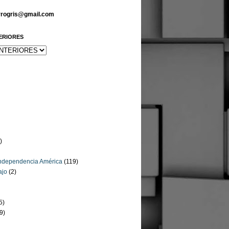
arrogris@gmail.com
ERIORES
)
Independencia América
(119)
ajo
(2)
5)
9)