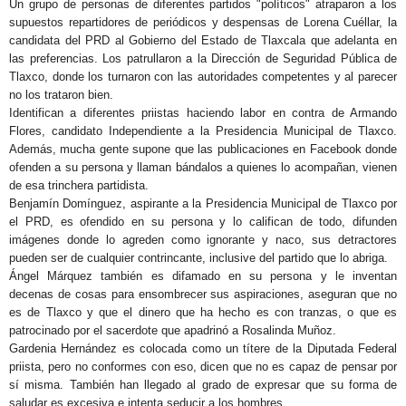
Un grupo de personas de diferentes partidos "políticos" atraparon a los
supuestos repartidores de periódicos y despensas de Lorena Cuéllar, la
candidata del PRD al Gobierno del Estado de Tlaxcala que adelanta en
las preferencias. Los patrullaron a la Dirección de Seguridad Pública de
Tlaxco, donde los turnaron con las autoridades competentes y al parecer
no los trataron bien.
Identifican a diferentes priistas haciendo labor en contra de Armando
Flores, candidato Independiente a la Presidencia Municipal de Tlaxco.
Además, mucha gente supone que las publicaciones en Facebook donde
ofenden a su persona y llaman bándalos a quienes lo acompañan, vienen
de esa trinchera partidista.
Benjamín Domínguez, aspirante a la Presidencia Municipal de Tlaxco por
el PRD, es ofendido en su persona y lo califican de todo, difunden
imágenes donde lo agreden como ignorante y naco, sus detractores
pueden ser de cualquier contrincante, inclusive del partido que lo abriga.
Ángel Márquez también es difamado en su persona y le inventan
decenas de cosas para ensombrecer sus aspiraciones, aseguran que no
es de Tlaxco y que el dinero que ha hecho es con tranzas, o que es
patrocinado por el sacerdote que apadrinó a Rosalinda Muñoz.
Gardenia Hernández es colocada como un títere de la Diputada Federal
priista, pero no conformes con eso, dicen que no es capaz de pensar por
sí misma. También han llegado al grado de expresar que su forma de
saludar es excesiva e intenta seducir a los hombres.