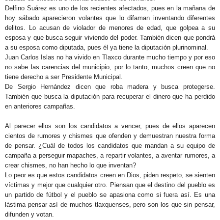
Delfino Suárez es uno de los recientes afectados, pues en la mañana de
hoy sábado aparecieron volantes que lo difaman inventando diferentes
delitos. Lo acusan de violador de menores de edad, que golpea a su
esposa y que busca seguir viviendo del poder. También dicen que pondrá
a su esposa como diputada, pues él ya tiene la diputación plurinominal.
Juan Carlos Islas no ha vivido en Tlaxco durante mucho tiempo y por eso
no sabe las carencias del municipio, por lo tanto, muchos creen que no
tiene derecho a ser Presidente Municipal.
De Sergio Hernández dicen que roba madera y busca protegerse.
También que busca la diputación para recuperar el dinero que ha perdido
en anteriores campañas.
Al parecer ellos son los candidatos a vencer, pues de ellos aparecen
cientos de rumores y chismes que ofenden y demuestran nuestra forma
de pensar. ¿Cuál de todos los candidatos que mandan a su equipo de
campaña a perseguir mapaches, a repartir volantes, a aventar rumores, a
crear chismes, no han hecho lo que inventan?
Lo peor es que estos candidatos creen en Dios, piden respeto, se sienten
víctimas y mejor que cualquier otro. Piensan que el destino del pueblo es
un partido de fútbol y el pueblo se apasiona como si fuera así. Es una
lástima pensar así de muchos tlaxquenses, pero son los que sin pensar,
difunden y votan.