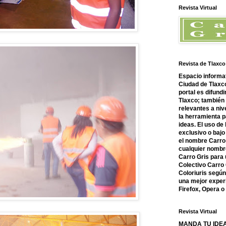
Revista Virtual
Revista de Tlaxco
Espacio informat
Ciudad de Tlaxco
portal es difundi
Tlaxco; también
relevantes a nive
la herramienta 
ideas. El uso de
exclusivo o bajo 
el nombre Carro 
cualquier nombre
Carro Gris para 
Colectivo Carro 
Coloriuris segú
una mejor experi
Firefox, Opera 
Revista Virtual
MANDA TU IDEA