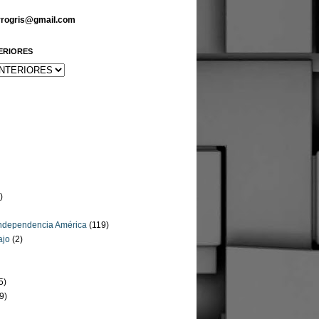
arrogris@gmail.com
ERIORES
)
Independencia América
(119)
ajo
(2)
5)
9)