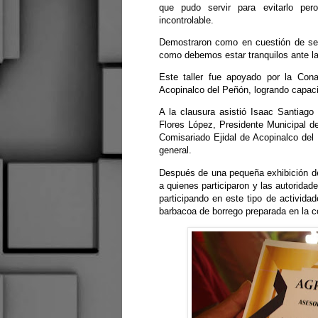
que pudo servir para evitarlo pe
incontrolable.
Demostraron como en cuestión de seg
como debemos estar tranquilos ante la
Este taller fue apoyado por la Cona
Acopinalco del Peñón, logrando capaci
A la clausura asistió Isaac Santiag
Flores López, Presidente Municipal d
Comisariado Ejidal de Acopinalco del
general.
Después de una pequeña exhibición de
a quienes participaron y las autoridad
participando en este tipo de actividad
barbacoa de borrego preparada en la 