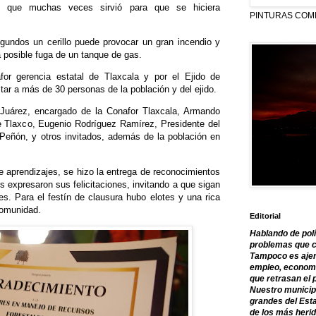
ro que muchas veces sirvió para que se hiciera
PINTURAS COM
undos un cerillo puede provocar un gran incendio y
 posible fuga de un tanque de gas.
for gerencia estatal de Tlaxcala y por el Ejido de
tar a más de 30 personas de la población y del ejido.
o Juárez, encargado de la Conafor Tlaxcala, Armando
e Tlaxco, Eugenio Rodríguez Ramírez, Presidente del
 Peñón, y otros invitados, además de la población en
 aprendizajes, se hizo la entrega de reconocimientos
es expresaron sus felicitaciones, invitando a que sigan
es. Para el festín de clausura hubo elotes y una rica
comunidad.
Editorial
Hablando de polí
problemas que c
Tampoco es ajen
empleo, economía
que retrasan el 
Nuestro municipi
grandes del Est
de los más herid