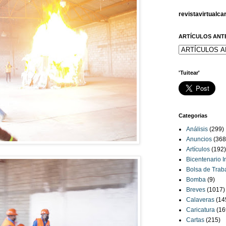
revistavirtualc
ARTÍCULOS ANT
'Tuitear'
Categorias
Análisis
(299)
Anuncios
(368
Artículos
(192)
Bicentenario 
Bolsa de Trab
Bomba
(9)
Breves
(1017)
Calaveras
(14
Caricatura
(16
Cartas
(215)