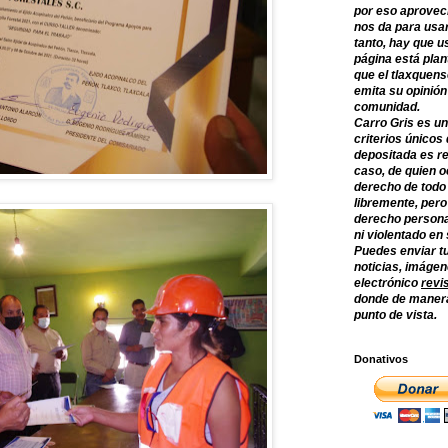
por eso aprovec
nos da para usar
tanto, hay que u
página está plan
que el tlaxquens
emita su opinión
comunidad.
Carro Gris es un
criterios únicos 
depositada es re
caso, de quien o
derecho de todo
libremente, per
derecho persona
ni violentado en
Puedes enviar tu
noticias, imágene
electrónico
revi
donde de manera
punto de vista.
Donativos