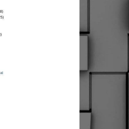
8)
25)
8)
al