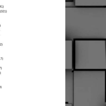
41)
(321)
)
)
)
2)
17)
7)
)
9)