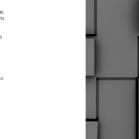
8)
25)
8)
al