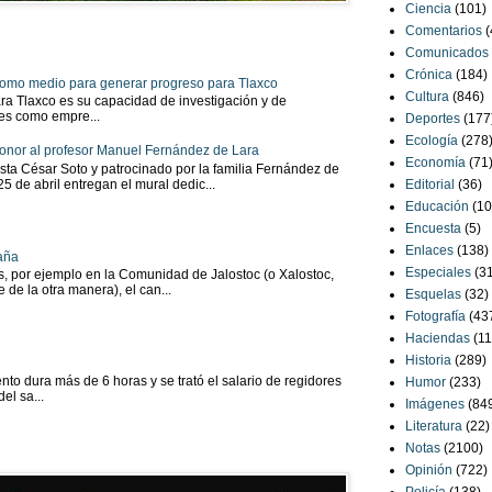
Ciencia
(101)
Comentarios
(
Comunicados
Crónica
(184)
 como medio para generar progreso para Tlaxco
Cultura
(846)
ra Tlaxco es su capacidad de investigación y de
tes como empre...
Deportes
(177
Ecología
(278
onor al profesor Manuel Fernández de Lara
Economía
(71
sta César Soto y patrocinado por la familia Fernández de
 25 de abril entregan el mural dedic...
Editorial
(36)
Educación
(10
Encuesta
(5)
Enlaces
(138)
aña
Especiales
(3
as, por ejemplo en la Comunidad de Jalostoc (o Xalostoc,
 de la otra manera), el can...
Esquelas
(32)
Fotografía
(43
Haciendas
(11
Historia
(289)
to dura más de 6 horas y se trató el salario de regidores
Humor
(233)
el sa...
Imágenes
(84
Literatura
(22)
Notas
(2100)
Opinión
(722)