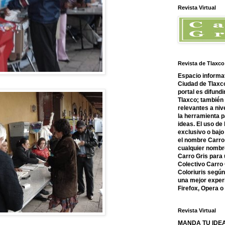
Revista Virtual
Revista de Tlaxco
Espacio informat
Ciudad de Tlaxco
portal es difundi
Tlaxco; también
relevantes a nive
la herramienta 
ideas. El uso de
exclusivo o bajo 
el nombre Carro 
cualquier nombre
Carro Gris para 
Colectivo Carro 
Coloriuris segú
una mejor experi
Firefox, Opera 
Revista Virtual
MANDA TU IDEA