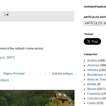
revistavirtualc
ARTÍCULOS ANT
'Tuitear'
an most of the rubbish I come across.
Categorias
0 p.m. GMT-5
Análisis
(299)
Anuncios
(368
Artículos
(192)
Página Principal
Entrada antigua
Bicentenario 
Bolsa de Trab
 (Atom)
Bomba
(9)
Breves
(1017)
Calaveras
(14
Caricatura
(16
Cartas
(215)