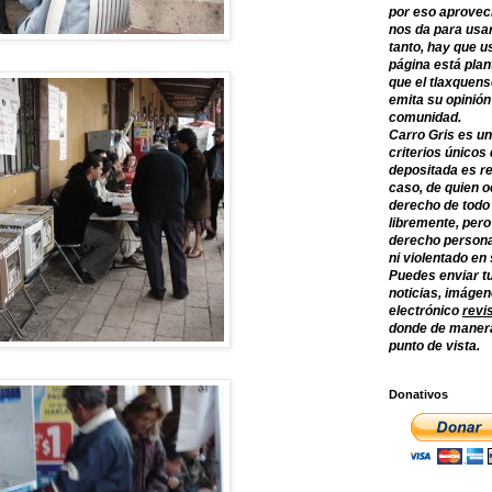
por eso aprovec
nos da para usar
tanto, hay que u
página está plan
que el tlaxquens
emita su opinión
comunidad.
Carro Gris es un
criterios únicos 
depositada es re
caso, de quien o
derecho de todo
libremente, per
derecho persona
ni violentado en
Puedes enviar tu
noticias, imágene
electrónico
revi
donde de manera
punto de vista.
Donativos