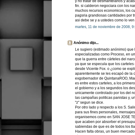
y no tratar de desmantelarlos y aca
fin. si calderon negociara con los nar
muchos recursos economicos, los cual
pagsria grandiosas cantidades por tr
asi debe se y a ustedes como lo ven
martes, 11 de noviembre de 2008, 9
Anónimo dijo...
Le sugiero (estimado anónimo) que 
especializadas como Proceso, en uno
que la guerra entre cárteles del nar
ya que se especula que los carteles
desde Vicente Fox. o ¿como se expl
aparentemente se les escapó de la c
exgobernador de QuintanaROO, Mario 
es entre estos carteles, a los prim
el gobierno y a los segundos los d
unicamente controlado por los del no
las campañas politicas panistas y, u
"z" segun se dice.
Por otro lado y respecto a los S. Sa
para sus fines personales, mensajes
organisemos como en SAN JOSE TEA
que acaben por absorber el presup
sabiendas de que es de todos los t
Hacen falta obras, un buen mercado, 