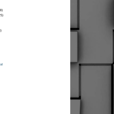
8)
25)
8)
al