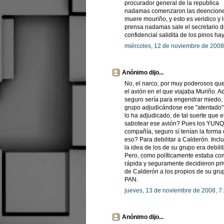
procurador general de la republica
nadamas comenzaron las deenciones e
muere mouriño, y esto es veridico y
prensa nadamas sale el secretario 
confidencial salidita de los pinos h
miércoles, 12 de noviembre de 2008
Anónimo dijo...
No, el narco, por muy poderosos que
el avión en el que viajaba Muriño. A
seguro sería para engendrar miedo, 
grupo adjudicándose ese "atentado" 
lo ha adjudicado, de tal suerte que e
sabotear ese avión? Pues los YUNQU
compañía, seguro sí tenían la forma 
eso? Para debilitar a Calderón. Inc
la idea de los de su grupo era debil
Pero, como políticamente estaba com
rápida y seguramente decidieron pri
de Calderón a los propios de su grup
PAN.
jueves, 13 de noviembre de 2008, 7
Anónimo dijo...