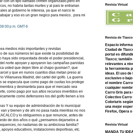
bar con un tipo llamado crimen organizado,pero en
Revista Virtual
cos, no habria tantas murtes y al pais le entrarian
es al gobierno le interesa, ya que el narco le
abajar y eso es un gran negico para mexico.. psra mi
:08:00 p.m. GMT-6
Revista de Tlaxco
Espacio informat
lea medios más importantes y revistas
Ciudad de Tlaxco
 de sus números leí que existe la posibilidad de
portal es difundi
co haya sido orquestada desde el poder presidencial,
Tlaxco; también
 del norte apoyan y apoyaron las campañas panistas
relevantes a nive
ica usted que dejen libre al chapo gusman?, que
la herramienta 
arcel y que en nunos cuantos días metan preso al
ideas. El uso de
Villanueva Madrid, del cartel del golfo. La guerra
exclusivo o bajo 
eros se especula que como pago de cuotas los protege
el nombre Carro 
esmembra y desmantela para que el mercado sea
cualquier nombre
rte, como pago por sus altos recursos invertidos en
Carro Gris para 
nicamente como defensores los del golfo tienen a los
Colectivo Carro 
Coloriuris segú
linas Y su equipo de administración de lo municipal
una mejor experi
 van y bienen y de ahi no pasa nada mientras no nos
Firefox, Opera 
CALCO y lo obliguemos a que renuncie, antes de
uesto de dos años o qué ¿pensamos dejarselos a
laxquences, no nadamas de su ambiciosa familia?
Revista Virtual
apoyos educativos, instalaciones deportivas, etc.
MANDA TU IDEA