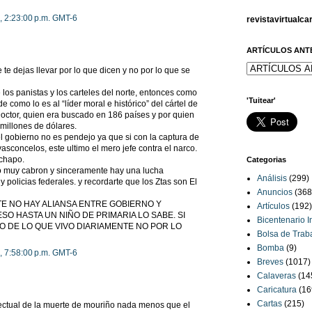
, 2:23:00 p.m. GMT-6
revistavirtualc
ARTÍCULOS ANT
te dejas llevar por lo que dicen y no por lo que se
 los panistas y los carteles del norte, entonces como
'Tuitear'
e como lo es al “líder moral e histórico” del cártel de
Doctor, quien era buscado en 186 países y por quien
millones de dólares.
l gobierno no es pendejo ya que si con la captura de
asconcelos, este ultimo el mero jefe contra el narco.
 chapo.
Categorias
 muy cabron y sinceramente hay una lucha
Análisis
(299)
y policias federales. y recordarte que los Ztas son El
Anuncios
(368
 NO HAY ALIANSA ENTRE GOBIERNO Y
Artículos
(192)
SO HASTA UN NIÑO DE PRIMARIA LO SABE. SI
Bicentenario 
 DE LO QUE VIVO DIARIAMENTE NO POR LO
Bolsa de Trab
Bomba
(9)
, 7:58:00 p.m. GMT-6
Breves
(1017)
Calaveras
(14
Caricatura
(16
Cartas
(215)
electual de la muerte de mouriño nada menos que el