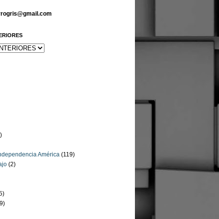
arrogris@gmail.com
ERIORES
)
Independencia América
(119)
ajo
(2)
5)
9)