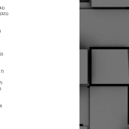
41)
(321)
)
)
)
2)
17)
7)
)
9)