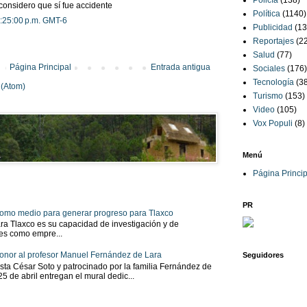
Policía
(138)
considero que sí fue accidente
Política
(1140)
7:25:00 p.m. GMT-6
Publicidad
(13
Reportajes
(2
Salud
(77)
Página Principal
Entrada antigua
Sociales
(176)
Tecnología
(3
 (Atom)
Turismo
(153)
Video
(105)
Vox Populi
(8)
Menú
Página Princip
PR
 como medio para generar progreso para Tlaxco
ra Tlaxco es su capacidad de investigación y de
tes como empre...
onor al profesor Manuel Fernández de Lara
Seguidores
sta César Soto y patrocinado por la familia Fernández de
 25 de abril entregan el mural dedic...