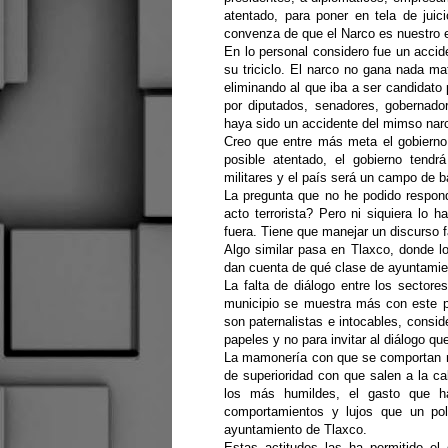
atentado, para poner en tela de juic
convenza de que el Narco es nuestro 
En lo personal considero fue un accid
su triciclo. El narco no gana nada 
eliminando al que iba a ser candidato 
por diputados, senadores, gobernado
haya sido un accidente del mimso narc
Creo que entre más meta el gobierno 
posible atentado, el gobierno tendrá
militares y el país será un campo de ba
La pregunta que no he podido respon
acto terrorista? Pero ni siquiera lo h
fuera. Tiene que manejar un discurso f
Algo similar pasa en Tlaxco, donde lo
dan cuenta de qué clase de ayuntamie
La falta de diálogo entre los sectores
municipio se muestra más con este p
son paternalistas e intocables, conside
papeles y no para invitar al diálogo qu
La mamonería con que se comportan nu
de superioridad con que salen a la ca
los más humildes, el gasto que ha
comportamientos y lujos que un polí
ayuntamiento de Tlaxco.
Estas actitudes las ha permitido el