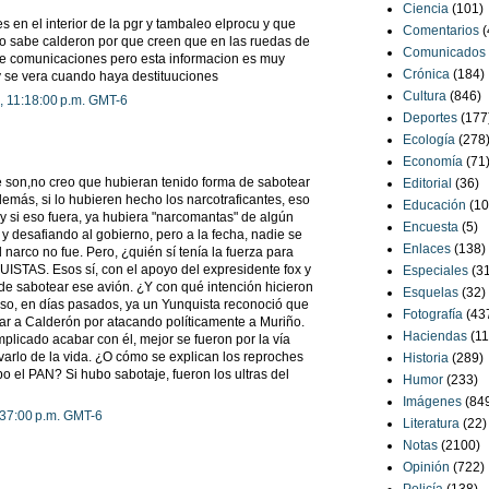
Ciencia
(101)
n el interior de la pgr y tambaleo elprocu y que
Comentarios
(
 lo sabe calderon por que creen que en las ruedas de
Comunicados
de comunicaciones pero esta informacion es muy
Crónica
(184)
ay se vera cuando haya destituuciones
Cultura
(846)
, 11:18:00 p.m. GMT-6
Deportes
(177
Ecología
(278
Economía
(71
 son,no creo que hubieran tenido forma de sabotear
Editorial
(36)
demás, si lo hubieren hecho los narcotraficantes, eso
Educación
(10
y si eso fuera, ya hubiera "narcomantas" de algún
Encuesta
(5)
y desafiando al gobierno, pero a la fecha, nadie se
Enlaces
(138)
l narco no fue. Pero, ¿quién sí tenía la fuerza para
ISTAS. Esos sí, con el apoyo del expresidente fox y
Especiales
(3
de sabotear ese avión. ¿Y con qué intención hicieron
Esquelas
(32)
luso, en días pasados, ya un Yunquista reconoció que
Fotografía
(43
itar a Calderón por atacando políticamente a Muriño.
Haciendas
(11
plicado acabar con él, mejor se fueron por la vía
varlo de la vida. ¿O cómo se explican los reproches
Historia
(289)
o el PAN? Si hubo sabotaje, fueron los ultras del
Humor
(233)
Imágenes
(84
:37:00 p.m. GMT-6
Literatura
(22)
Notas
(2100)
Opinión
(722)