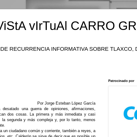
iStA vIrTuAl CARRO GR
 DE RECURRENCIA INFORMATIVA SOBRE TLAXCO, 
Patrocinado por
Por Jorge Esteban López García
desatado una guerra de opiniones, afirmaciones,
ican dos cosas. La primera y más inmediata y casi
do; la segunda y más compleja y, por lo tanto, menos
te.
a un ciudadano común y corriente, también a reyes, a
os, etc. Calderón se sirve de decir que es posible un