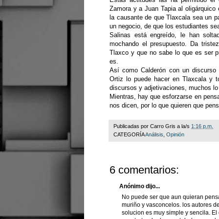
Zamora y a Juan Tapia al oligárquico 
la causante de que Tlaxcala sea un par
un negocio, de que los estudiantes se
Salinas está engreído, le han solt
mochando el presupuesto. Da tristez
Tlaxco y que no sabe lo que es ser 
es.
Así como Calderón con un discurso 
Ortiz lo puede hacer en Tlaxcala y
discursos y adjetivaciones, muchos lo
Mientras, hay que esforzarse en pensa
nos dicen, por lo que quieren que pen
Publicadas por
Carro Gris
a la/s
1:16 p.m.
CATEGORÍA
Análisis
,
Opinión
6 comentarios:
Anónimo dijo...
No puede ser que aun quieran pensar
muriño y vasconcelos. los autores de 
solucion es muy simple y sencila. El