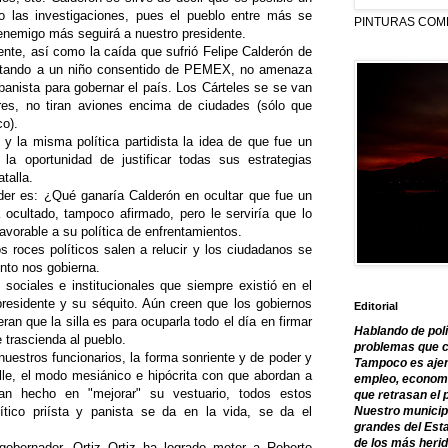
io las investigaciones, pues el pueblo entre más se
PINTURAS COM
enemigo más seguirá a nuestro presidente.
ente, así como la caída que sufrió Felipe Calderón de
matando a un niño consentido de PEMEX, no amenaza
panista para gobernar el país. Los Cárteles se se van
res, no tiran aviones encima de ciudades (sólo que
o).
y la misma política partidista la idea de que fue un
 la oportunidad de justificar todas sus estrategias
talla.
der es: ¿Qué ganaría Calderón en ocultar que fue un
a ocultado, tampoco afirmado, pero le serviría que lo
avorable a su política de enfrentamientos.
s roces políticos salen a relucir y los ciudadanos se
nto nos gobierna.
 sociales e institucionales que siempre existió en el
residente y su séquito. Aún creen que los gobiernos
Editorial
ran que la silla es para ocuparla todo el día en firmar
Hablando de polí
e trascienda al pueblo.
problemas que c
estros funcionarios, la forma sonriente y de poder y
Tampoco es ajen
lle, el modo mesiánico e hipócrita con que abordan a
empleo, economía
n hecho en "mejorar" su vestuario, todos estos
que retrasan el 
tico priísta y panista se da en la vida, se da el
Nuestro municipi
grandes del Est
de los más herid
 gobernador, Ortiz Ortiz ha logrado meter a Roberto