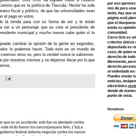
por eso aprovec
camino que es la política de Tlaxcala. Hector ha sido
nos da para usar
aiso fiscal y político, de que las universidades sean
tanto, hay que u
an el pago en votos.
página está plan
ado la rienda para con su forma de ser y le están
que el tlaxquens
a ver a un personaje que se cree el presidente de
emita su opinión
presidente municipal y mucho menos sabe quién sí lo
comunidad.
Carro Gris es un
criterios únicos 
puede cambiar la opinión de la gente en segundos,
depositada es re
 todos lo podemos hacer. Todo esto es un mundo de
caso, de quien o
 creemos otros no, pero la verdad nunca la sabremos.
derecho de todo
r por nosotros mismos y no dejarnos llevar por lo que
libremente, per
semos.
derecho persona
ni violentado en
Puedes enviar tu
noticias, imágene
electrónico
revi
donde de manera
punto de vista.
Donativos
 que es un accidente. esto fue un atentado contra
este ilicito fueron los narcos(areyano felix, z´ts)La
 gobierno federal deberia negociar contra los narcos