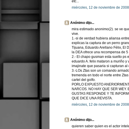
etc...
miércoles, 12 de noviembre de 2008
Anónimo dijo...
mira estimado anonimo(2). se ve que 
vive.
1.-si de verdad hubiera aliansa entre
explicas la captura de un perro grand
Tijuana, Eduardo Arellano Félix, El 
la DEA ofrece una recompensa de 5 
2.- El chapo gusman esta suelto ps e
eduardo A. felix mataron a muriño y v
imajinate que pasaria si capturan al
3.-LOs Ztas son un comando armado
tremenda en todo el norte entre Ztas 
cartel del golfo.
PORLO EXPUESTO ANERIORMENTE
NARCOS. NO HAY QUE SER WEY. E
GUSTAS RESPONDE Y TE INFORMO
QUE DICE UNA REVISTA.
miércoles, 12 de noviembre de 2008
Anónimo dijo...
quieren saber quien es el actor int