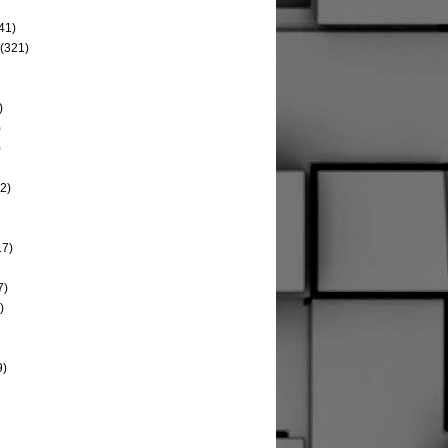
41)
(321)
)
)
)
2)
17)
7)
)
9)