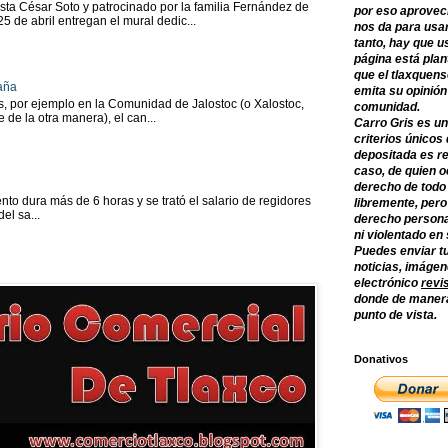
sta César Soto y patrocinado por la familia Fernández de
por eso aprovec
 25 de abril entregan el mural dedic...
nos da para usar
tanto, hay que u
página está plan
que el tlaxquens
aña
emita su opinión
as, por ejemplo en la Comunidad de Jalostoc (o Xalostoc,
comunidad.
 de la otra manera), el can...
Carro Gris es un
criterios únicos 
depositada es re
caso, de quien o
derecho de todo
to dura más de 6 horas y se trató el salario de regidores
libremente, per
el sa...
derecho persona
ni violentado en
Puedes enviar tu
noticias, imágene
electrónico
revi
donde de manera
punto de vista.
Donativos