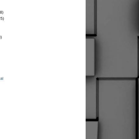
8)
25)
8)
al