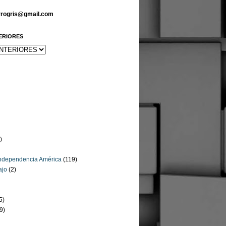
arrogris@gmail.com
ERIORES
)
Independencia América
(119)
ajo
(2)
5)
9)