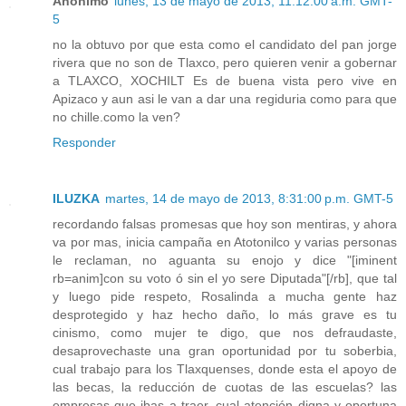
Anónimo
lunes, 13 de mayo de 2013, 11:12:00 a.m. GMT-
5
no la obtuvo por que esta como el candidato del pan jorge
rivera que no son de Tlaxco, pero quieren venir a gobernar
a TLAXCO, XOCHILT Es de buena vista pero vive en
Apizaco y aun asi le van a dar una regiduria como para que
no chille.como la ven?
Responder
ILUZKA
martes, 14 de mayo de 2013, 8:31:00 p.m. GMT-5
recordando falsas promesas que hoy son mentiras, y ahora
va por mas, inicia campaña en Atotonilco y varias personas
le reclaman, no aguanta su enojo y dice "[iminent
rb=anim]con su voto ó sin el yo sere Diputada"[/rb], que tal
y luego pide respeto, Rosalinda a mucha gente haz
desprotegido y haz hecho daño, lo más grave es tu
cinismo, como mujer te digo, que nos defraudaste,
desaprovechaste una gran oportunidad por tu soberbia,
cual trabajo para los Tlaxquenses, donde esta el apoyo de
las becas, la reducción de cuotas de las escuelas? las
empresas que ibas a traer, cual atención digna y oportuna