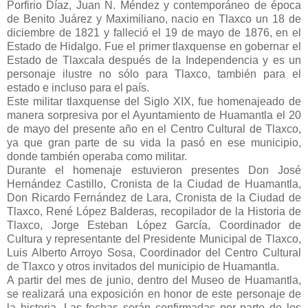
Porfirio Díaz, Juan N. Méndez y contemporáneo de época
de Benito Juárez y Maximiliano, nacio en Tlaxco un 18 de
diciembre de 1821 y falleció el 19 de mayo de 1876, en el
Estado de Hidalgo. Fue el primer tlaxquense en gobernar el
Estado de Tlaxcala después de la Independencia y es un
personaje ilustre no sólo para Tlaxco, también para el
estado e incluso para el país.
Este militar tlaxquense del Siglo XIX, fue homenajeado de
manera sorpresiva por el Ayuntamiento de Huamantla el 20
de mayo del presente año en el Centro Cultural de Tlaxco,
ya que gran parte de su vida la pasó en ese municipio,
donde también operaba como militar.
Durante el homenaje estuvieron presentes Don José
Hernández Castillo, Cronista de la Ciudad de Huamantla,
Don Ricardo Fernández de Lara, Cronista de la Ciudad de
Tlaxco, René López Balderas, recopilador de la Historia de
Tlaxco, Jorge Esteban López García, Coordinador de
Cultura y representante del Presidente Municipal de Tlaxco,
Luis Alberto Arroyo Sosa, Coordinador del Centro Cultural
de Tlaxco y otros invitados del municipio de Huamantla.
A partir del mes de junio, dentro del Museo de Huamantla,
se realizará una exposición en honor de este personaje de
la historia. Las fechas serán confirmadas por parte de los