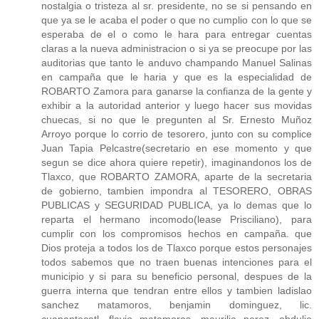
nostalgia o tristeza al sr. presidente, no se si pensando en
que ya se le acaba el poder o que no cumplio con lo que se
esperaba de el o como le hara para entregar cuentas
claras a la nueva administracion o si ya se preocupe por las
auditorias que tanto le anduvo champando Manuel Salinas
en campaña que le haria y que es la especialidad de
ROBARTO Zamora para ganarse la confianza de la gente y
exhibir a la autoridad anterior y luego hacer sus movidas
chuecas, si no que le pregunten al Sr. Ernesto Muñoz
Arroyo porque lo corrio de tesorero, junto con su complice
Juan Tapia Pelcastre(secretario en ese momento y que
segun se dice ahora quiere repetir), imaginandonos los de
Tlaxco, que ROBARTO ZAMORA, aparte de la secretaria
de gobierno, tambien impondra al TESORERO, OBRAS
PUBLICAS y SEGURIDAD PUBLICA, ya lo demas que lo
reparta el hermano incomodo(lease Prisciliano), para
cumplir con los compromisos hechos en campaña. que
Dios proteja a todos los de Tlaxco porque estos personajes
todos sabemos que no traen buenas intenciones para el
municipio y si para su beneficio personal, despues de la
guerra interna que tendran entre ellos y tambien ladislao
sanchez matamoros, benjamin dominguez, lic.