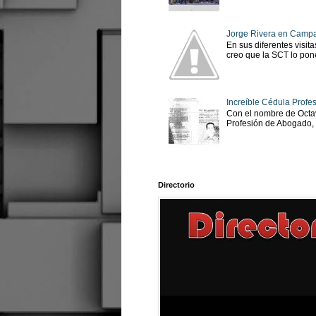
Jorge Rivera en Camp
En sus diferentes visit
creo que la SCT lo pone
Increíble Cédula Profes
Con el nombre de Octav
Profesión de Abogado, No
Directorio