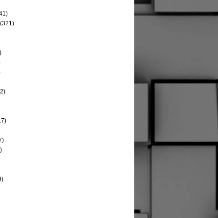
41)
(321)
)
)
)
2)
17)
7)
)
9)