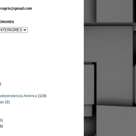
arrogris@gmail.com
ERIORES
)
Independencia América
(119)
ajo
(2)
5)
9)