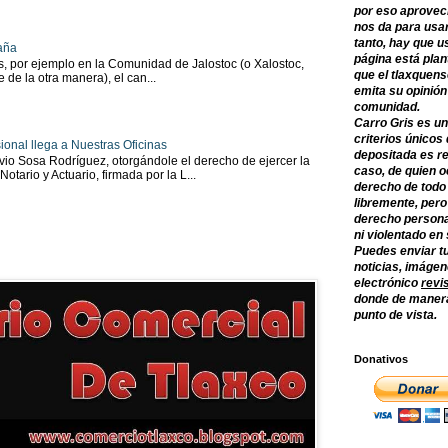
por eso aprovec
nos da para usar
tanto, hay que u
aña
página está plan
as, por ejemplo en la Comunidad de Jalostoc (o Xalostoc,
que el tlaxquens
 de la otra manera), el can...
emita su opinión
comunidad.
Carro Gris es un
criterios únicos 
ional llega a Nuestras Oficinas
depositada es re
io Sosa Rodríguez, otorgándole el derecho de ejercer la
caso, de quien o
tario y Actuario, firmada por la L...
derecho de todo
libremente, per
derecho persona
ni violentado en
Puedes enviar tu
noticias, imágene
electrónico
revi
donde de manera
punto de vista.
Donativos