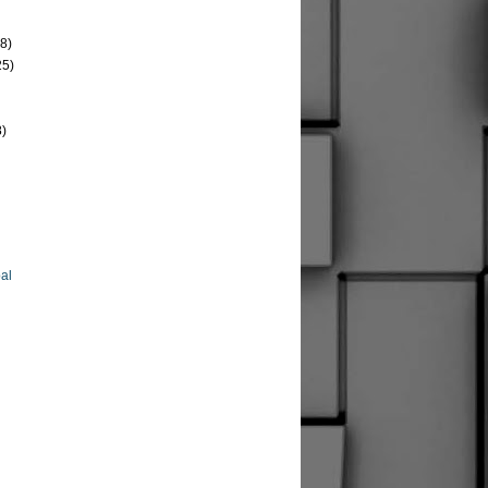
8)
25)
8)
al