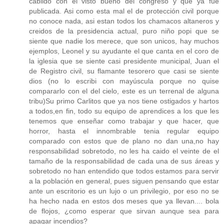
cabildo con el visto bueno del congreso y que ya fue
publicada. Asi como esta mal el de protección civil porque
no conoce nada, asi estan todos los chamacos altaneros y
creidos de la presidencia actual, puro niño popi que se
siente que nadie los merece, que son unicos, hay muchos
ejemplos, Leonel y su ayudante el que canta en el coro de
la iglesia que se siente casi presidente municipal, Juan el
de Registro civil, su flamante tesorero que casi se siente
dios (no lo escribi con mayúscula porque no quise
compararlo con el del cielo, este es un terrenal de alguna
tribu)Su primo Carlitos que ya nos tiene ostigados y hartos
a todos,en fin, todo su equipo de aprendices a los que les
tenemos que enseñar como trabajar y que hacer, que
horror, hasta el innombrable tenia regular equipo
comparado con estos que de plano no dan una,no hay
responsabilidad sobretodo, no les ha caido el veinte de el
tamaño de la responsabilidad de cada una de sus áreas y
sobretodo no han entendido que todos estamos para servir
a la población en general, pues siguen pensando que estar
ante un escritorio es un lujo o un privilegio, por eso no se
ha hecho nada en estos dos meses que ya llevan.... bola
de flojos, ¿como esperar que sirvan aunque sea para
apagar incendios?