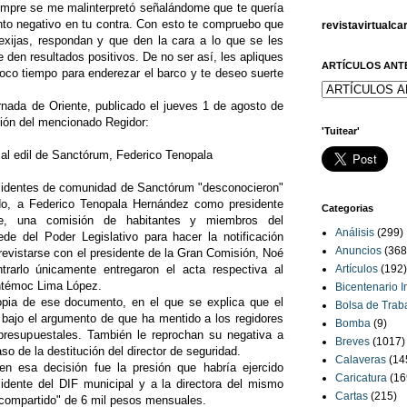
iempre se me malinterpretó señalándome que te quería
nto negativo en tu contra. Con esto te compruebo que
revistavirtualc
 exijas, respondan y que den la cara a lo que se les
den resultados positivos. De no ser así, les apliques
ARTÍCULOS ANT
oco tiempo para enderezar el barco y te deseo suerte
rnada de Oriente, publicado el jueves 1 de agosto de
ción del mencionado Regidor:
'Tuitear'
al edil de Sanctórum, Federico Tenopala
residentes de comunidad de Sanctórum "desconocieron"
ldo, a Federico Tenopala Hernández como presidente
Categorias
nte, una comisión de habitantes y miembros del
Análisis
(299)
de del Poder Legislativo para hacer la notificación
Anuncios
(368
revistarse con el presidente de la Gran Comisión, Noé
rarlo únicamente entregaron el acta respectiva al
Artículos
(192)
uhtémoc Lima López.
Bicentenario 
pia de ese documento, en el que se explica que el
Bolsa de Trab
bajo el argumento de que ha mentido a los regidores
Bomba
(9)
s presupuestales. También le reprochan su negativa a
Breves
(1017)
aso de la destitución del director de seguridad.
Calaveras
(14
en esa decisión fue la presión que habría ejercido
Caricatura
(16
idente del DIF municipal y a la directora del mismo
Cartas
(215)
"compartido" de 6 mil pesos mensuales.