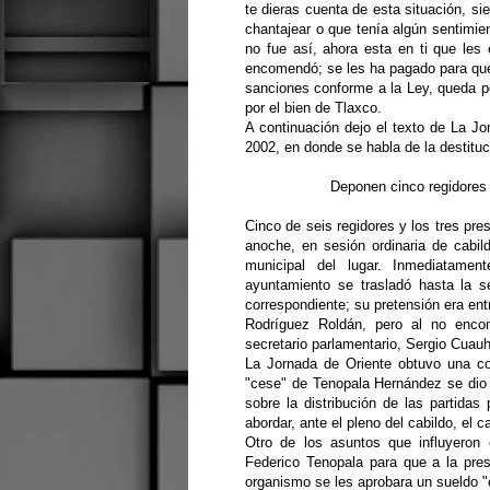
te dieras cuenta de esta situación, s
chantajear o que tenía algún sentimie
no fue así, ahora esta en ti que les
encomendó; se les ha pagado para que 
sanciones conforme a la Ley, queda p
por el bien de Tlaxco.
A continuación dejo el texto de La Jo
2002, en donde se habla de la destitu
Deponen cinco regidores 
Cinco de seis regidores y los tres p
anoche, en sesión ordinaria de cabi
municipal del lugar. Inmediatame
ayuntamiento se trasladó hasta la se
correspondiente; su pretensión era ent
Rodríguez Roldán, pero al no encont
secretario parlamentario, Sergio Cua
La Jornada de Oriente obtuvo una co
"cese" de Tenopala Hernández se dio 
sobre la distribución de las partida
abordar, ante el pleno del cabildo, el c
Otro de los asuntos que influyeron 
Federico Tenopala para que a la pres
organismo se les aprobara un sueldo 