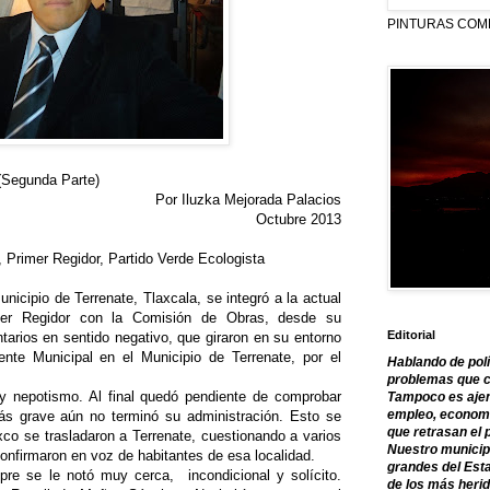
PINTURAS COM
(Segunda Parte)
Por Iluzka Mejorada Palacios
Octubre 2013
Primer Regidor, Partido Verde Ecologista
unicipio de Terrenate, Tlaxcala, se integró a la actual
mer Regidor con la Comisión de Obras, desde su
Editorial
tarios en sentido negativo, que giraron en su entorno
ente Municipal en el Municipio de Terrenate, por el
Hablando de polí
problemas que c
 nepotismo. Al final quedó pendiente de comprobar
Tampoco es ajen
empleo, economía
ás grave aún no terminó su administración. Esto se
que retrasan el 
co se trasladaron a Terrenate, cuestionando a varios
Nuestro municipi
nfirmaron en voz de habitantes de esa localidad.
grandes del Est
mpre se le notó muy cerca, incondicional y solícito.
de los más herid