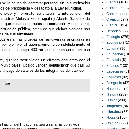
Ciencia
(101)
n se le acusa de contratar personal sin la autorización
ctos de prepotencia y desacato a la Ley Municipal.
Comentarios
(
cholco y Terrenate solicitaron la intervención del
Comunicados
los ediles Melesio Flores çguila y Alberto Sánchez de
Crónica
(184)
an que incurren en actos de corrupción y nepotismo,
Cultura
(846)
inistración pública, amén de que dichos alcaldes han
Deportes
(177
os de sus familiares.
Ecología
(278
2002 están las pruebas de las diversas anomalías en
Economía
(71
a, por ejemplo, al autoincrementarse indebidamente el
Editorial
(36)
 sueldos se eroga 400 mil pesos mensuales en esa
Educación
(10
te, quienes sostuvieron un efímero encuentro con el
Encuesta
(5)
 Municipales, Ubaldo Lander, denunciaron que casi 60
Enlaces
(138)
 al pago de salarios de los integrantes del cabildo.
Especiales
(3
Esquelas
(32)
Fotografía
(43
Haciendas
(11
Historia
(289)
Humor
(233)
Imágenes
(84
Literatura
(22)
Notas
(2100)
Opinión
(722)
e traiciona el Higado realizas un analisis objetivo, en
nos brindas un panorama de lo que sucede con dichos