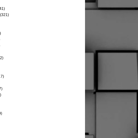
41)
(321)
)
)
)
2)
17)
7)
)
9)