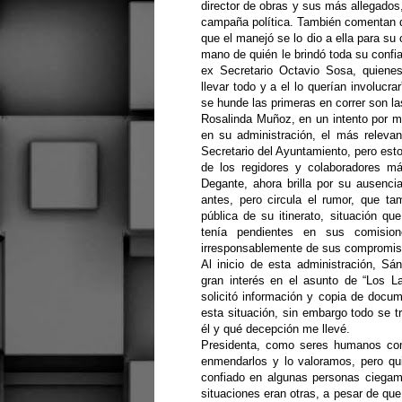
director de obras y sus más allegados
campaña política. También comentan qu
que el manejó se lo dio a ella para s
mano de quién le brindó toda su confia
ex Secretario Octavio Sosa, quienes
llevar todo y a el lo querían involucr
se hunde las primeras en correr son la
Rosalinda Muñoz, en un intento por m
en su administración, el más relevan
Secretario del Ayuntamiento, pero est
de los regidores y colaboradores m
Degante, ahora brilla por su ausenci
antes, pero circula el rumor, que t
pública de su itinerato, situación qu
tenía pendientes en sus comision
irresponsablemente de sus compromisos,
Al inicio de esta administración, S
gran interés en el asunto de “Los L
solicitó información y copia de doc
esta situación, sin embargo todo se t
él y qué decepción me llevé.
Presidenta, como seres humanos com
enmendarlos y lo valoramos, pero qu
confiado en algunas personas ciegam
situaciones eran otras, a pesar de que