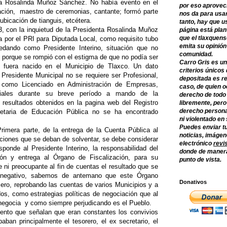
ta Rosalinda Muñoz Sánchez. No había evento en el
por eso aprovec
zación, maestro de ceremonias, cantante; formó parte
nos da para usar
ubicación de tianguis, etcétera.
tanto, hay que u
3, con la inquietud de la Presidenta Rosalinda Muñoz
página está plan
que el tlaxquens
por el PRI para Diputada Local, como requisito tubo
emita su opinión
uedando como Presidente Interino, situación que no
comunidad.
 porque se rompió con el estigma de que no podía ser
Carro Gris es un
o fuera nacido en el Municipio de Tlaxco. Un dato
criterios únicos 
Presidente Municipal no se requiere ser Profesional,
depositada es re
 como Licenciado en Administración de Empresas,
caso, de quien o
ciales durante su breve período a mando de la
derecho de todo
s resultados obtenidos en la pagina web del Registro
libremente, per
derecho persona
retaria de Educación Pública no se ha encontrado
ni violentado en
Puedes enviar tu
rimera parte, de la entrega de la Cuenta Pública al
noticias, imágene
ciones que se deban de solventar, se debe considerar
electrónico
revi
sponde al Presidente Interino, la responsabilidad del
donde de manera
ón y entrega al Órgano de Fiscalización, para su
punto de vista.
 ni preocupante al fin de cuentas el resultado que se
ra negativo, sabemos de antemano que este Órgano
Donativos
mero, reprobando las cuentas de varios Municipios y a
s, como estrategias políticas de negociación que al
e negocia y como siempre perjudicando es el Pueblo.
ento que señalan que eran constantes los convivios
aban principalmente el tesorero, el ex secretario, el