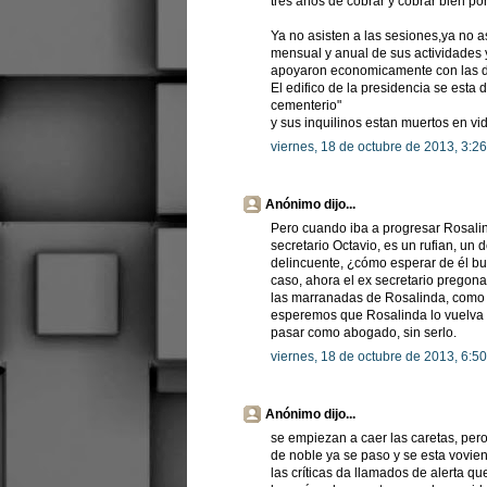
tres años de cobrar y cobrar bien po
Ya no asisten a las sesiones,ya no a
mensual y anual de sus actividades 
apoyaron economicamente con las di
El edifico de la presidencia se est
cementerio"
y sus inquilinos estan muertos en vi
viernes, 18 de octubre de 2013, 3:2
Anónimo dijo...
Pero cuando iba a progresar Rosalin
secretario Octavio, es un rufian, un
delincuente, ¿cómo esperar de él b
caso, ahora el ex secretario pregon
las marranadas de Rosalinda, como s
esperemos que Rosalinda lo vuelva a
pasar como abogado, sin serlo.
viernes, 18 de octubre de 2013, 6:5
Anónimo dijo...
se empiezan a caer las caretas, per
de noble ya se paso y se esta vovie
las críticas da llamados de alerta q