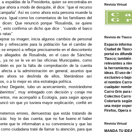
, a espaldas de la Presidenta, quien se encontraba en
Revista Virtual
e ahora a modo de desquite, él dice: “que el recurso
u campaña”. Así es como ahora esta persona muerde la
nza. Igual como los comentarios de los familiares del
 dicen: Que renunció porque “Rosalinda, se quiere
ar”, esto confirma un dicho que dice : “cuando el barco
s ratas”.
Revista de Tlaxco
ejorar su imagen, inicia algunos cambios de personal
te y refrescante para la población fue el cambio de
Espacio informat
Ciudad de Tlaxco
o se empezó a reflejar precisamente en el descontento
portal es difundi
ás allegados de Rosalinda, en el caso de Sánchez
Tlaxco; también
a, ya no se le ve en las oficinas Municipales, como
relevantes a nive
ambién es por la falta de comprobación de la cuenta
la herramienta 
e afecta a la administración en general, asuntos que
ideas. El uso de
es ahora se deslinda de ellos, liberándose así
exclusivo o bajo 
 o a lo mejor es otra estrategia política.
el nombre Carro 
ánchez Degante, tubo un acercamiento, mostrándome
cualquier nombre
Carro Gris para 
aberintos”, muy entregado con decisión y coraje me
Colectivo Carro 
umentos, me acompañó a Ecología, para según apoyar
Coloriuris segú
runcó sin que yo tuviera mayor explicación, confié en
una mejor experi
Firefox, Opera 
etemos errores, demuestras que estás tratando de
izás hoy te das cuenta, que no fue bueno el haber
ente que te informaban a su conveniencia y que las
Revista Virtual
 como ciudadana traté de llamar tu atención, para que
MANDA TU IDEA