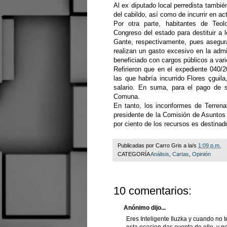
Al ex diputado local perredista tambié
del cabildo, así como de incurrir en a
Por otra parte, habitantes de Teolo
Congreso del estado para destituir a 
Gante, respectivamente, pues asegur
realizan un gasto excesivo en la adm
beneficiado con cargos públicos a vari
Refirieron que en el expediente 040/
las que habría incurrido Flores çguil
salario. En suma, para el pago de
Comuna.
En tanto, los inconformes de Terrena
presidente de la Comisión de Asuntos
por ciento de los recursos es destinado
Publicadas por
Carro Gris
a la/s
1:09 p.m.
CATEGORÍA
Análisis
,
Cartas
,
Opinión
10 comentarios:
Anónimo dijo...
Eres Inteligente Iluzka y cuando no t
esta ocasion das cuenta de ello, y 