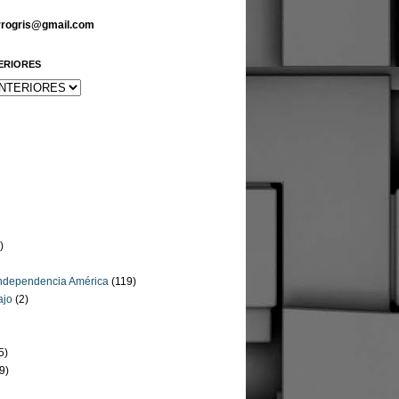
arrogris@gmail.com
ERIORES
)
Independencia América
(119)
ajo
(2)
5)
9)