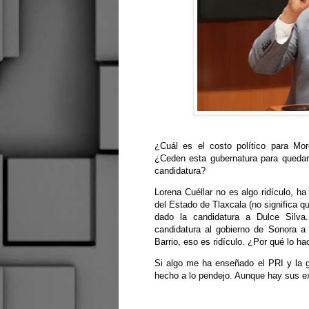
¿Cuál es el costo político para Mor
¿Ceden esta gubernatura para quedar
candidatura?
Lorena Cuéllar no es algo ridículo, ha
del Estado de Tlaxcala (no significa qu
dado la candidatura a Dulce Silva
candidatura al gobierno de Sonora a 
Barrio, eso es ridículo. ¿Por qué lo h
Si algo me ha enseñado el PRI y la g
hecho a lo pendejo. Aunque hay sus e