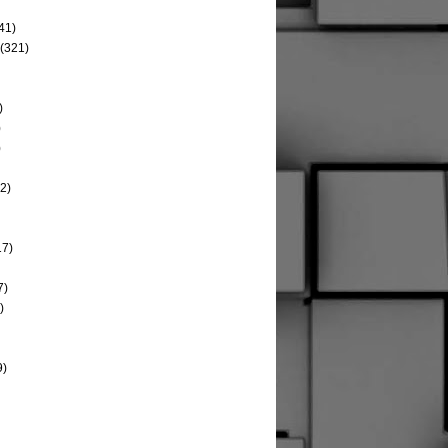
41)
(321)
)
)
)
2)
17)
7)
)
9)