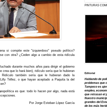
PINTURAS COM
ena si compite este "izquierdoso" pseudo político?
se con otra? ¿Ceden algo a cambio de esta ridícula
 luchado durante muchos años para dirigir el gobierno
e crea que lo hará bien), ridículo sería que le hubieran
Editorial
. Ridículo también sería que le hubieran dado la
Hablando de polí
Lilly Téllez, o que hayan aceptado a Paquita la del
problemas que c
acen?
Tampoco es ajen
empleo, economía
eopolítica es que: todo lo hacen por algo, nada está
que retrasan el 
xcepciones.
Nuestro municipi
grandes del Est
Por Jorge Esteban López García
de los más herid