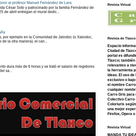
onor al profesor Manuel Fernández de Lara
Revista Virtual
sta César Soto y patrocinado por la familia Fernández de
 25 de abril entregan el mural dedic...
aña
as, por ejemplo en la Comunidad de Jalostoc (o Xalostoc,
Revista de Tlaxco
 de la otra manera), el can...
Espacio informat
Ciudad de Tlaxco
portal es difundi
Tlaxco; también
relevantes a nive
to dura más de 6 horas y se trató el salario de regidores
la herramienta 
el sa...
ideas. El uso de
exclusivo o bajo 
el nombre Carro 
cualquier nombre
Carro Gris para 
Colectivo Carro 
Coloriuris segú
una mejor experi
Firefox, Opera 
Revista Virtual
MANDA TU IDEA