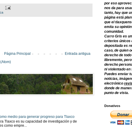
por eso aprovec
nos da para usar
tanto, hay que u
ica
página está plan
que el tlaxquens
emita su opinión
comunidad.
Carro Gris es un
criterios únicos 
depositada es re
caso, de quien o
Página Principal
Entrada antigua
derecho de todo
libremente, per
 (Atom)
derecho persona
ni violentado en
Puedes enviar tu
noticias, imágene
electrónico
revi
donde de manera
punto de vista.
Donativos
 como medio para generar progreso para Tlaxco
ra Tlaxco es su capacidad de investigación y de
tes como empre...