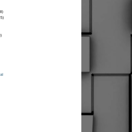
8)
25)
8)
al